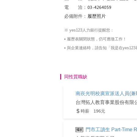
電 洽：
必備附件：
履歷照片
※ yes123人力銀行提醒您：
• 履歷表關閉狀態，仍可應徵工作！
• 與企業連絡時，請告知「我是在yes
同性質職缺
南崁光明校廣宣派送人員(兼
台灣拓人教育事業股份有限
時薪 196元
門市工讀生 Part-Time Reta