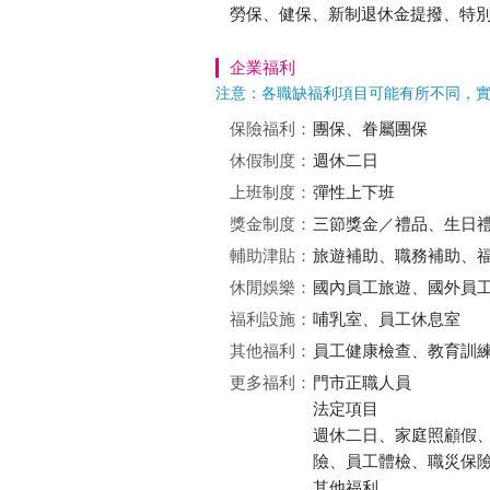
勞保、健保、新制退休金提撥、特
企業福利
注意：各職缺福利項目可能有所不同，
保險福利：
團保、眷屬團保
休假制度：
週休二日
上班制度：
彈性上下班
獎金制度：
三節獎金／禮品、生日
輔助津貼：
旅遊補助、職務補助、福
休閒娛樂：
國內員工旅遊、國外員
福利設施：
哺乳室、員工休息室
其他福利：
員工健康檢查、教育訓
更多福利：
門市正職人員
法定項目
週休二日、家庭照顧假
險、員工體檢、職災保
其他福利