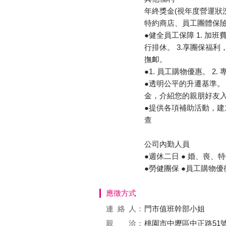
年終獎金(視年度營運狀
特約商店、員工團體保
●健全員工保障 1. 加
行排休。 3.享團保福
撫卹。
●1. 員工購物優惠。 2
●透明公平的升遷基準。 
金，介紹您的親朋好友
●提供各項補助活動，建立
查
公司內勤人員
●週休二日 ● 婚、喪、
●勞健團保 ●員工購物
應徵方式
連絡
人：
門市值班幹部小姐
親 洽：
桃園市中壢區中正路51