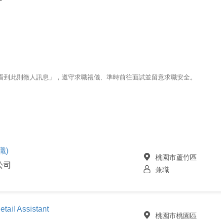
123看到此則徵人訊息」，遵守求職禮儀、準時前往面試並留意求職安全。
職)
桃園市蘆竹區
公司
兼職
il Assistant
桃園市桃園區