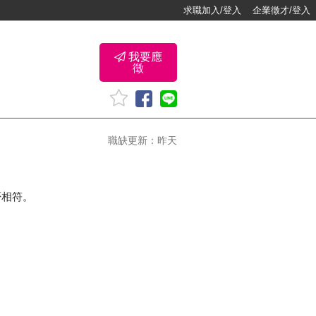
求職加入/登入
企業徵才/登入
我要應
徵
職缺更新：昨天
否相符。