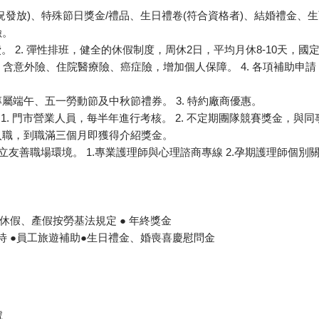
況發放)、特殊節日獎金/禮品、生日禮卷(符合資格者)、結婚禮金、
險。
班費。 2. 彈性排班，健全的休假制度，周休2日，平均月休8-10天
利，含意外險、住院醫療險、癌症險，增加個人保障。 4. 各項補助
. 專屬端午、五一勞動節及中秋節禮券。 3. 特約廠商優惠。
1. 門市營業人員，每半年進行考核。 2. 不定期團隊競賽獎金，與同
入職，到職滿三個月即獲得介紹獎金。
友善職場環境。 1.專業護理師與心理諮商專線 2.孕期護理師個別關懷
特休假、產假按勞基法規定 ● 年終獎金
優待 ●員工旅遊補助●生日禮金、婚喪喜慶慰問金
號