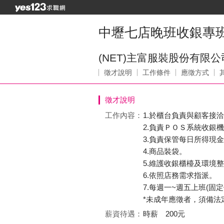
中壢七店晚班收銀專
(NET)主富服裝股份有限公
徵才說明
工作條件
應徵方式
徵才說明
工作內容：
1.於櫃台負責與顧客接
2.負責ＰＯＳ系統收銀
3.負責保管每日所得現
4.商品裝袋。
5.維護收銀櫃檯及環境
6.依照店務需求指派。
7.每週一~週五上班(固
*未成年應徵者，須備法
薪資待遇：
時薪 200元