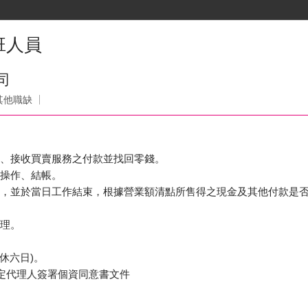
班人員
司
其他職缺
洽、接收買賣服務之付款並找回零錢。
機操作、結帳。
金，並於當日工作結束，根據營業額清點所售得之現金及其他付款是
整理。
定休六日)。
定代理人簽署個資同意書文件