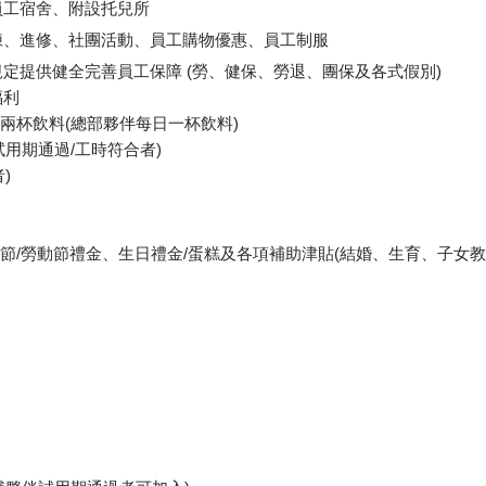
員工宿舍、附設托兒所
練、進修、社團活動、員工購物優惠、員工制服
定提供健全完善員工保障 (勞、健保、勞退、團保及各式假別)
福利
有兩杯飲料(總部夥伴每日一杯飲料)
試用期通過/工時符合者)
)
三節/勞動節禮金、生日禮金/蛋糕及各項補助津貼(結婚、生育、子女教