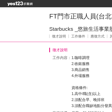
FT門市正職人員(台北
Starbucks _悠旅生活
徵才說明
工作條件
應徵方式
徵才說明
工作內容：
1.咖啡調理
2.收銀服務
3.商品銷售
4.外場服務
資格條件:
1.高中/職(含)以上
2.須配合早、晚排班
3.須配合職缺地點分發