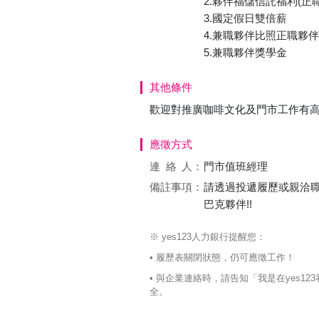
2.夥伴福儲信託福利(正
3.國定假日雙倍薪
4.兼職夥伴比照正職夥伴付
5.兼職夥伴獎學金
其他條件
歡迎對推廣咖啡文化及門市工作有高度
應徵方式
連絡
人：
門市值班經理
備註事項：
請透過投遞履歷或親洽
巴克夥伴!!
※ yes123人力銀行提醒您：
• 履歷表關閉狀態，仍可應徵工作！
• 與企業連絡時，請告知「我是在yes
全。