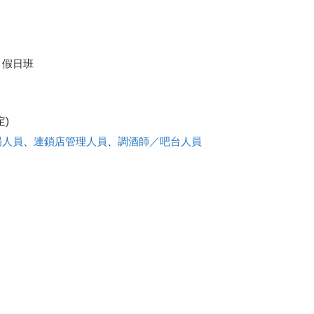
、假日班
定)
場人員
、
連鎖店管理人員
、
調酒師／吧台人員