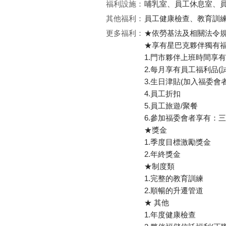
福利設施：
哺乳室、員工休息室、
其他福利：
員工健康檢查、教育訓
更多福利：
★依勞基法及相關法令規
★享有星巴克夥伴獨有
1.門市夥伴上班時間享
2.每月享有員工福利品(
3.生日津貼(加入福委會者
4.員工折扣
5.員工旅遊/聚餐
6.參加福委會者享有：
★獎金
1.季度目標激勵獎金
2.年終獎金
★制度類
1.完整的教育訓練
2.順暢的升遷管道
★ 其他
1.年度健康檢查