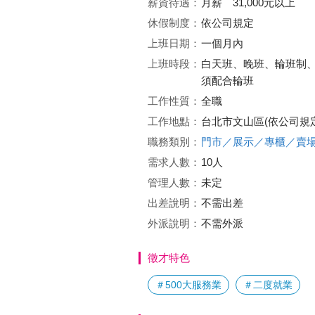
薪資待遇：
月薪 31,000元以上
休假制度：
依公司規定
上班日期：
一個月內
上班時段：
白天班、晚班、輪班制
須配合輪班
工作性質：
全職
工作地點：
台北市文山區(依公司規
職務類別：
門市／展示／專櫃／賣
需求人數：
10人
管理人數：
未定
出差說明：
不需出差
外派說明：
不需外派
徵才特色
＃500大服務業
＃二度就業