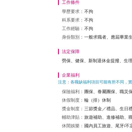
工作條件
學歷要求：
不拘
科系要求：
不拘
工作經驗：
不拘
身份類別：
一般求職者、應屆畢業
法定保障
勞保、健保、新制退休金提撥、生
企業福利
注意：各職缺福利項目可能有所不同，
保險福利：
團保、眷屬團保、職災
休假制度：
輪（排）休制
獎金制度：
三節獎金／禮品、生日
輔助津貼：
旅遊補助、進修補助、
休閒娛樂：
國內員工旅遊、尾牙/不