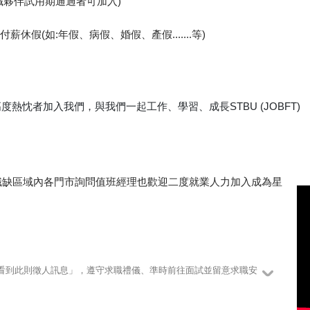
職夥伴試用期通過者可加入)
薪休假(如:年假、病假、婚假、產假.......等)
熱忱者加入我們，與我們一起工作、學習、成長STBU (JOBFT)
職缺區域內各門市詢問值班經理也歡迎二度就業人力加入成為星
123看到此則徵人訊息」，遵守求職禮儀、準時前往面試並留意求職安