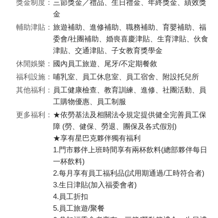
獎金制度：
三節獎金／禮品、生日禮金、年終獎金、績效獎
金
輔助津貼：
旅遊補助、進修補助、職務補助、育嬰補助、福
委會/社團補助、婚喪喜慶津貼、生育津貼、伙食
津貼、交通津貼、子女教育獎學金
休閒娛樂：
國內員工旅遊、尾牙/不定期餐敘
福利設施：
哺乳室、員工休息室、員工宿舍、附設托兒所
其他福利：
員工健康檢查、教育訓練、進修、社團活動、員
工購物優惠、員工制服
更多福利：
★依勞基法及相關法令規定提供健全完善員工保
障 (勞、健保、勞退、團保及各式假別)
★享有星巴克夥伴獨有福利
1.門市夥伴上班時間享有兩杯飲料(總部夥伴每日
一杯飲料)
2.每月享有員工福利品(試用期通過/工時符合者)
3.生日津貼(加入福委會者)
4.員工折扣
5.員工旅遊/聚餐