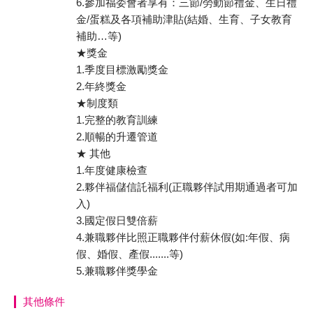
6.參加福委會者享有：三節/勞動節禮金、生日禮
金/蛋糕及各項補助津貼(結婚、生育、子女教育
補助…等)
★獎金
1.季度目標激勵獎金
2.年終獎金
★制度類
1.完整的教育訓練
2.順暢的升遷管道
★ 其他
1.年度健康檢查
2.夥伴福儲信託福利(正職夥伴試用期通過者可加
入)
3.國定假日雙倍薪
4.兼職夥伴比照正職夥伴付薪休假(如:年假、病
假、婚假、產假.......等)
5.兼職夥伴獎學金
其他條件