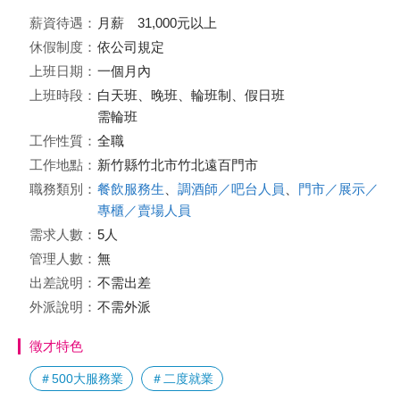
薪資待遇：
月薪 31,000元以上
休假制度：
依公司規定
上班日期：
一個月內
上班時段：
白天班、晚班、輪班制、假日班
需輪班
工作性質：
全職
工作地點：
新竹縣竹北市竹北遠百門市
職務類別：
餐飲服務生
、
調酒師／吧台人員
、
門市／展示／
專櫃／賣場人員
需求人數：
5人
管理人數：
無
出差說明：
不需出差
外派說明：
不需外派
徵才特色
＃500大服務業
＃二度就業