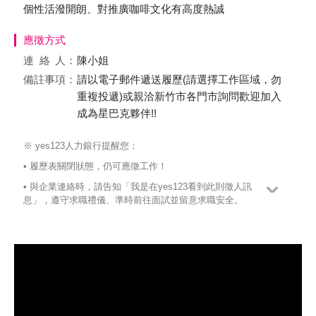
個性活潑開朗、對推廣咖啡文化有高度熱誠
應徵方式
連絡
人：
陳小姐
備註事項：
請以電子郵件遞送履歷(請選擇工作區域，勿
重複投遞)或親洽新竹市各門市詢問歡迎加入
成為星巴克夥伴!!
※ yes123人力銀行提醒您：
• 履歷表關閉狀態，仍可應徵工作！
• 與企業連絡時，請告知「我是在yes123看到此則徵人訊
息」，遵守求職禮儀、準時前往面試並留意求職安全。