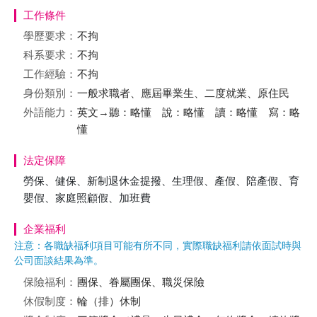
工作條件
學歷要求：
不拘
科系要求：
不拘
工作經驗：
不拘
身份類別：
一般求職者、應屆畢業生、二度就業、原住民
外語能力：
英文→聽：略懂 說：略懂 讀：略懂 寫：略
懂
法定保障
勞保、健保、新制退休金提撥、生理假、產假、陪產假、育
嬰假、家庭照顧假、加班費
企業福利
注意：各職缺福利項目可能有所不同，實際職缺福利請依面試時與
公司面談結果為準。
保險福利：
團保、眷屬團保、職災保險
休假制度：
輪（排）休制