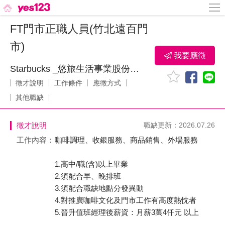
FT門市正職人員(竹北遠百門
市)
我要應徵
Starbucks _悠旅生活事業股份有限公司
徵才說明
工作條件
應徵方式
其他職缺
徵才說明
職缺更新：2026.07.26
工作內容：
咖啡調理、收銀服務、商品銷售、外場服務
1.高中/職(含)以上畢業
2.須配合早、晚排班
3.須配合職缺地點分發異動
4.對推廣咖啡文化及門市工作有高度熱忱者
5.晉升值班經理後薪資：月薪3萬4仟元 以上