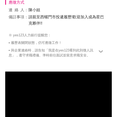
應徵方式
連絡
人：
陳小姐
備註事項：
請親至西螺門市投遞履歷!歡迎加入成為星巴
克夥伴!!
※ yes123人力銀行提醒您：
• 履歷表關閉狀態，仍可應徵工作！
• 與企業連絡時，請告知「我是在yes123看到此則徵人訊
息」，遵守求職禮儀、準時前往面試並留意求職安全。