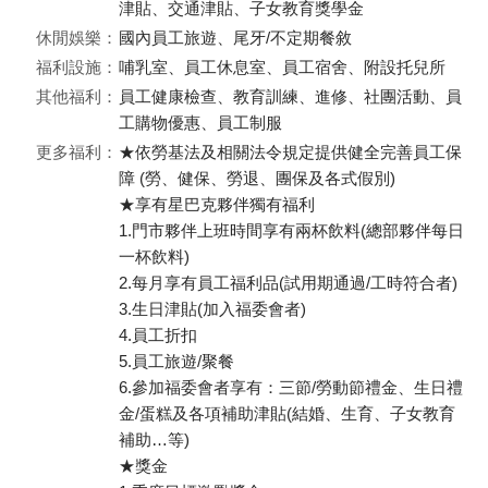
津貼、交通津貼、子女教育獎學金
休閒娛樂：
國內員工旅遊、尾牙/不定期餐敘
福利設施：
哺乳室、員工休息室、員工宿舍、附設托兒所
其他福利：
員工健康檢查、教育訓練、進修、社團活動、員
工購物優惠、員工制服
更多福利：
★依勞基法及相關法令規定提供健全完善員工保
障 (勞、健保、勞退、團保及各式假別)
★享有星巴克夥伴獨有福利
1.門市夥伴上班時間享有兩杯飲料(總部夥伴每日
一杯飲料)
2.每月享有員工福利品(試用期通過/工時符合者)
3.生日津貼(加入福委會者)
4.員工折扣
5.員工旅遊/聚餐
6.參加福委會者享有：三節/勞動節禮金、生日禮
金/蛋糕及各項補助津貼(結婚、生育、子女教育
補助…等)
★獎金