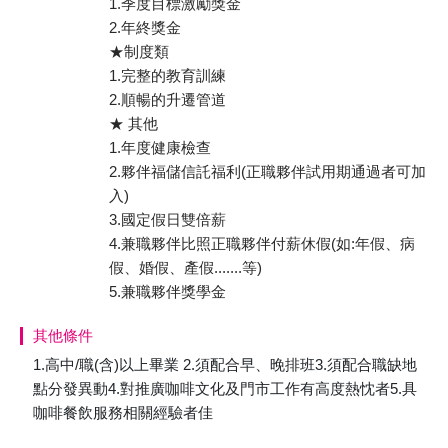
1.季度目標激勵獎金
2.年終獎金
★制度類
1.完整的教育訓練
2.順暢的升遷管道
★ 其他
1.年度健康檢查
2.夥伴福儲信託福利(正職夥伴試用期通過者可加
入)
3.國定假日雙倍薪
4.兼職夥伴比照正職夥伴付薪休假(如:年假、病
假、婚假、產假.......等)
5.兼職夥伴獎學金
其他條件
1.高中/職(含)以上畢業 2.須配合早、晚排班3.須配合職缺地
點分發異動4.對推廣咖啡文化及門市工作有高度熱忱者5.具
咖啡餐飲服務相關經驗者佳