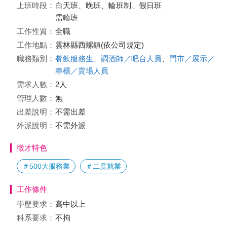
上班時段：
白天班、晚班、輪班制、假日班
需輪班
工作性質：
全職
工作地點：
雲林縣西螺鎮(依公司規定)
職務類別：
餐飲服務生
、
調酒師／吧台人員
、
門市／展示／
專櫃／賣場人員
需求人數：
2人
管理人數：
無
出差說明：
不需出差
外派說明：
不需外派
徵才特色
＃500大服務業
＃二度就業
工作條件
學歷要求：
高中以上
科系要求：
不拘