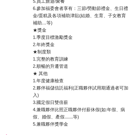
5.員工旅遊/聚餐
6.參加福委會者享有：三節/勞動節禮金、生日禮
金/蛋糕及各項補助津貼(結婚、生育、子女教育
補助…等)
★獎金
1.季度目標激勵獎金
2.年終獎金
★制度類
1.完整的教育訓練
2.順暢的升遷管道
★ 其他
1.年度健康檢查
2.夥伴福儲信託福利(正職夥伴試用期通過者可加
入)
3.國定假日雙倍薪
4.兼職夥伴比照正職夥伴付薪休假(如:年假、病
假、婚假、產假.......等)
5.兼職夥伴獎學金