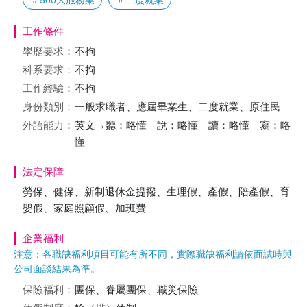
＃500大服務業
＃二度就業
工作條件
學歷要求：
不拘
科系要求：
不拘
工作經驗：
不拘
身份類別：
一般求職者、應屆畢業生、二度就業、原住民
外語能力：
英文→聽：略懂 說：略懂 讀：略懂 寫：略
懂
法定保障
勞保、健保、新制退休金提撥、生理假、產假、陪產假、育
嬰假、家庭照顧假、加班費
企業福利
注意：各職缺福利項目可能有所不同，實際職缺福利請依面試時與
公司面談結果為準。
保險福利：
團保、眷屬團保、職災保險