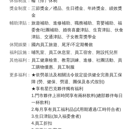
休假制度：
輪（排）休制
獎金制度：
三節獎金／禮品、生日禮金、年終獎金、績效獎
金
輔助津貼：
旅遊補助、進修補助、職務補助、育嬰補助、福
委會/社團補助、婚喪喜慶津貼、生育津貼、伙食
津貼、交通津貼、子女教育獎學金
休閒娛樂：
國內員工旅遊、尾牙/不定期餐敘
福利設施：
哺乳室、員工休息室、員工宿舍、附設托兒所
其他福利：
員工健康檢查、教育訓練、進修、社團活動、員
工購物優惠、員工制服
更多福利：
★依勞基法及相關法令規定提供健全完善員工保
障 (勞、健保、勞退、團保及各式假別)
★享有星巴克夥伴獨有福利
1.門市夥伴上班時間享有兩杯飲料(總部夥伴每日
一杯飲料)
2.每月享有員工福利品(試用期通過/工時符合者)
3.生日津貼(加入福委會者)
4.員工折扣