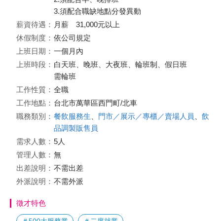
3.須配合職缺地點分發異動
薪資待遇：
月薪 31,000元以上
休假制度：
依公司規定
上班日期：
一個月內
上班時段：
白天班、晚班、大夜班、輪班制、假日班
需輪班
工作性質：
全職
工作地點：
台北市萬華區西門町/北車
職務類別：
餐飲服務生
、
門市／展示／專櫃／賣場人員
、
飲
品調製販售員
需求人數：
5人
管理人數：
無
出差說明：
不需出差
外派說明：
不需外派
徵才特色