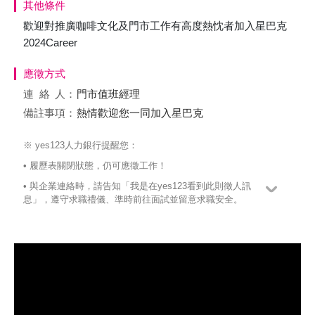
其他條件
歡迎對推廣咖啡文化及門市工作有高度熱忱者加入星巴克
2024Career
應徵方式
連絡
人：
門市值班經理
備註事項：
熱情歡迎您一同加入星巴克
※ yes123人力銀行提醒您：
• 履歷表關閉狀態，仍可應徵工作！
• 與企業連絡時，請告知「我是在yes123看到此則徵人訊
息」，遵守求職禮儀、準時前往面試並留意求職安全。