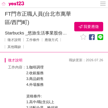
FT門市正職人員(台北市萬華
區/西門町)
我要應徵
Starbucks _悠旅生活事業股份有限公司
徵才說明
工作條件
應徵方式
其他職缺
徵才說明
職缺更新：2026.07.26
工作內容：
1.咖啡調理
2.收銀服務
3.商品銷售
4.外場服務
資格條件:
1.高中/職(含)以上
2.須配合早、晚排班