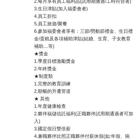
2.每月享有員工福利品(試用期通過/工時符合者)
3.生日津貼(加入福委會者)
4.員工折扣
5.員工旅遊/聚餐
6.參加福委會者享有：三節/勞動節禮金、生日禮
金/蛋糕及各項補助津貼(結婚、生育、子女教育
補助…等)
★獎金
1.季度目標激勵獎金
2.年終獎金
★制度類
1.完整的教育訓練
2.順暢的升遷管道
★ 其他
1.年度健康檢查
2.夥伴福儲信託福利(正職夥伴試用期通過者可加
入)
3.國定假日雙倍薪
4.兼職夥伴比照正職夥伴付薪休假(如:年假、病