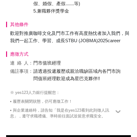
假、婚假、產假.......等)
5.兼職夥伴獎學金
其他條件
歡迎對推廣咖啡文化及門市工作有高度熱忱者加入我們，與
我們一起工作、學習、成長STBU (JOBMA)2025career
應徵方式
連絡
人：
門市值班經理
備註事項：
請透過投遞履歷或親洽職缺區域內各門市詢
問值班經理歡迎成為星巴克夥伴!!
※ yes123人力銀行提醒您：
• 履歷表關閉狀態，仍可應徵工作！
• 與企業連絡時，請告知「我是在yes123看到此則徵人訊
息」，遵守求職禮儀、準時前往面試並留意求職安全。