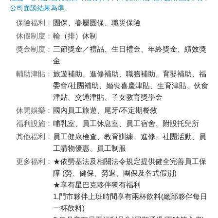
公司面談結果為準。
保險福利：
團保、眷屬團保、職災保險
休假制度：
輪（排）休制
獎金制度：
三節獎金／禮品、生日禮金、年終獎金、績效獎
金
輔助津貼：
旅遊補助、進修補助、職務補助、育嬰補助、福
委會/社團補助、婚喪喜慶津貼、生育津貼、伙食
津貼、交通津貼、子女教育獎學金
休閒娛樂：
國內員工旅遊、尾牙/不定期餐敘
福利設施：
哺乳室、員工休息室、員工宿舍、附設托兒所
其他福利：
員工健康檢查、教育訓練、進修、社團活動、員
工購物優惠、員工制服
更多福利：
★依勞基法及相關法令規定提供健全完善員工保
障 (勞、健保、勞退、團保及各式假別)
★享有星巴克夥伴獨有福利
1.門市夥伴上班時間享有兩杯飲料(總部夥伴每日
一杯飲料)