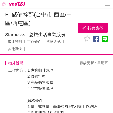
FT儲備幹部(台中市 西區/中
區/西屯區)
我要應徵
Starbucks _悠旅生活事業股份有限公司
徵才說明
工作條件
應徵方式
其他職缺
徵才說明
職缺更新：星期五
工作內容：
1.專業咖啡調理
2.收銀管理
3.商品銷售服務
4.門市營運管理
資格條件:
1.學士或副學士學歷並有2年相關工作經驗
2.具管理潛能及抗壓性