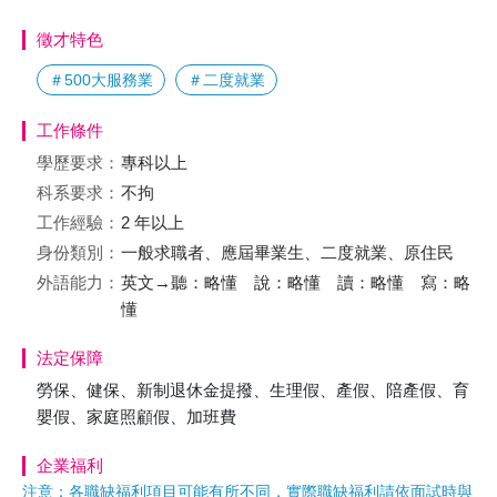
徵才特色
＃500大服務業
＃二度就業
工作條件
學歷要求：
專科以上
科系要求：
不拘
工作經驗：
2 年以上
身份類別：
一般求職者、應屆畢業生、二度就業、原住民
外語能力：
英文→聽：略懂 說：略懂 讀：略懂 寫：略
懂
法定保障
勞保、健保、新制退休金提撥、生理假、產假、陪產假、育
嬰假、家庭照顧假、加班費
企業福利
注意：各職缺福利項目可能有所不同，實際職缺福利請依面試時與