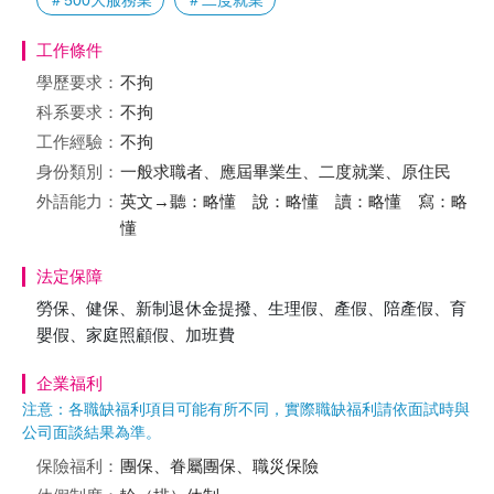
＃500大服務業
＃二度就業
工作條件
學歷要求：
不拘
科系要求：
不拘
工作經驗：
不拘
身份類別：
一般求職者、應屆畢業生、二度就業、原住民
外語能力：
英文→聽：略懂 說：略懂 讀：略懂 寫：略
懂
法定保障
勞保、健保、新制退休金提撥、生理假、產假、陪產假、育
嬰假、家庭照顧假、加班費
企業福利
注意：各職缺福利項目可能有所不同，實際職缺福利請依面試時與
公司面談結果為準。
保險福利：
團保、眷屬團保、職災保險