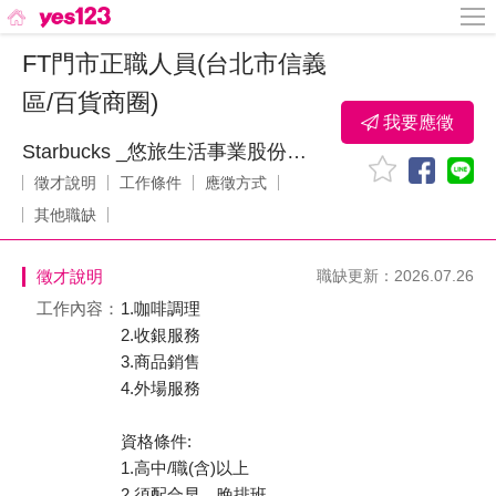
FT門市正職人員(台北市信義
區/百貨商圈)
我要應徵
Starbucks _悠旅生活事業股份有限公司
徵才說明
工作條件
應徵方式
其他職缺
徵才說明
職缺更新：2026.07.26
工作內容：
1.咖啡調理
2.收銀服務
3.商品銷售
4.外場服務
資格條件:
1.高中/職(含)以上
2.須配合早、晚排班