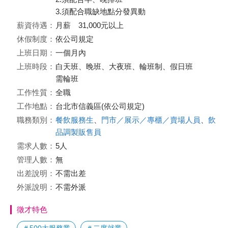
3.須配合職缺地點分發異動
薪資待遇：
月薪 31,000元以上
休假制度：
依公司規定
上班日期：
一個月內
上班時段：
白天班、晚班、大夜班、輪班制、假日班
需輪班
工作性質：
全職
工作地點：
台北市信義區(依公司規定)
職務類別：
餐飲服務生
、
門市／展示／專櫃／賣場人員
、
飲
品調製販售員
需求人數：
5人
管理人數：
無
出差說明：
不需出差
外派說明：
不需外派
徵才特色