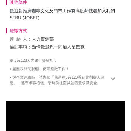
其他條件
歡迎對推廣咖啡文化及門市工作有高度熱忱者加入我們
STBU (JOBFT)
應徵方式
連絡
人：
人力資源部
備註事項：
熱情歡迎您一同加入星巴克
※ yes123人力銀行提醒您：
• 履歷表關閉狀態，仍可應徵工作！
• 與企業連絡時，請告知「我是在yes123看到此則徵人訊
息」，遵守求職禮儀、準時前往面試並留意求職安全。