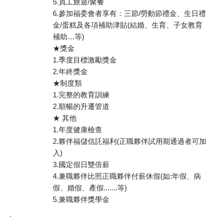
5.員工旅遊/聚餐
6.參加福委會者享有：三節/勞動節禮金、生日禮
金/蛋糕及各項補助津貼(結婚、生育、子女教育
補助…等)
★獎金
1.季度目標激勵獎金
2.年終獎金
★制度類
1.完整的教育訓練
2.順暢的升遷管道
★ 其他
1.年度健康檢查
2.夥伴福儲信託福利(正職夥伴試用期通過者可加
入)
3.國定假日雙倍薪
4.兼職夥伴比照正職夥伴付薪休假(如:年假、病
假、婚假、產假.......等)
5.兼職夥伴獎學金