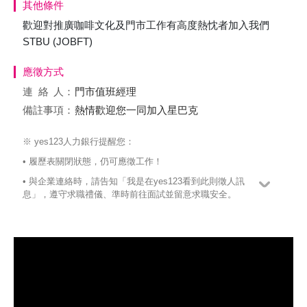
其他條件
歡迎對推廣咖啡文化及門市工作有高度熱忱者加入我們
STBU (JOBFT)
應徵方式
連絡
人：
門市值班經理
備註事項：
熱情歡迎您一同加入星巴克
※ yes123人力銀行提醒您：
• 履歷表關閉狀態，仍可應徵工作！
• 與企業連絡時，請告知「我是在yes123看到此則徵人訊
息」，遵守求職禮儀、準時前往面試並留意求職安全。