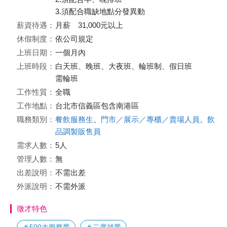
3.須配合職缺地點分發異動
薪資待遇：
月薪 31,000元以上
休假制度：
依公司規定
上班日期：
一個月內
上班時段：
白天班、晚班、大夜班、輪班制、假日班
需輪班
工作性質：
全職
工作地點：
台北市信義區包含南港區
職務類別：
餐飲服務生
、
門市／展示／專櫃／賣場人員
、
飲
品調製販售員
需求人數：
5人
管理人數：
無
出差說明：
不需出差
外派說明：
不需外派
徵才特色