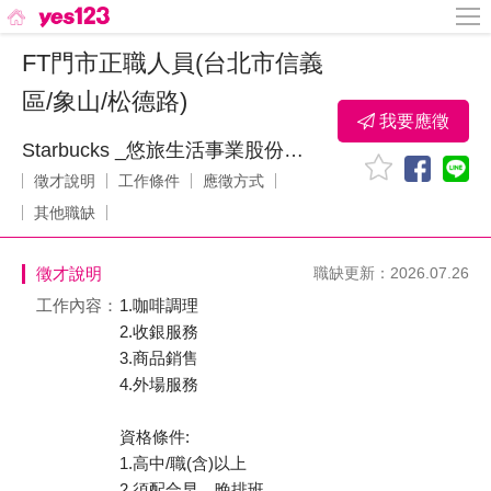
FT門市正職人員(台北市信義
區/象山/松德路)
我要應徵
Starbucks _悠旅生活事業股份有限公司
徵才說明
工作條件
應徵方式
其他職缺
徵才說明
職缺更新：2026.07.26
工作內容：
1.咖啡調理
2.收銀服務
3.商品銷售
4.外場服務
資格條件:
1.高中/職(含)以上
2.須配合早、晚排班