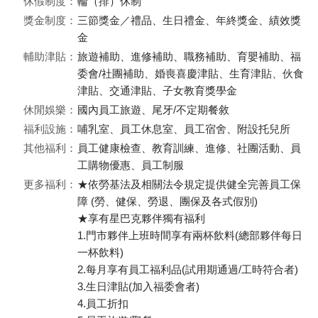
休假制度：
輪（排）休制
獎金制度：
三節獎金／禮品、生日禮金、年終獎金、績效獎
金
輔助津貼：
旅遊補助、進修補助、職務補助、育嬰補助、福
委會/社團補助、婚喪喜慶津貼、生育津貼、伙食
津貼、交通津貼、子女教育獎學金
休閒娛樂：
國內員工旅遊、尾牙/不定期餐敘
福利設施：
哺乳室、員工休息室、員工宿舍、附設托兒所
其他福利：
員工健康檢查、教育訓練、進修、社團活動、員
工購物優惠、員工制服
更多福利：
★依勞基法及相關法令規定提供健全完善員工保
障 (勞、健保、勞退、團保及各式假別)
★享有星巴克夥伴獨有福利
1.門市夥伴上班時間享有兩杯飲料(總部夥伴每日
一杯飲料)
2.每月享有員工福利品(試用期通過/工時符合者)
3.生日津貼(加入福委會者)
4.員工折扣