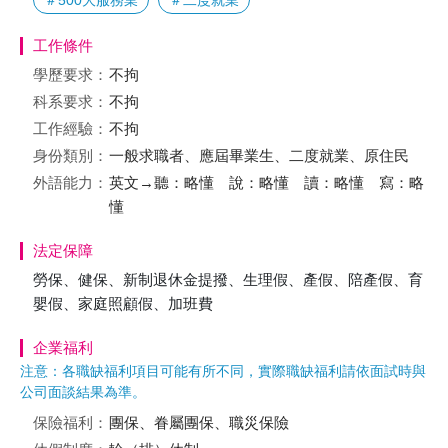
＃500大服務業
＃二度就業
工作條件
學歷要求：
不拘
科系要求：
不拘
工作經驗：
不拘
身份類別：
一般求職者、應屆畢業生、二度就業、原住民
外語能力：
英文→聽：略懂 說：略懂 讀：略懂 寫：略
懂
法定保障
勞保、健保、新制退休金提撥、生理假、產假、陪產假、育
嬰假、家庭照顧假、加班費
企業福利
注意：各職缺福利項目可能有所不同，實際職缺福利請依面試時與
公司面談結果為準。
保險福利：
團保、眷屬團保、職災保險