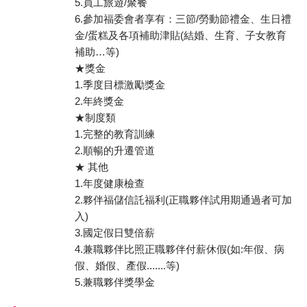
5.員工旅遊/聚餐
6.參加福委會者享有：三節/勞動節禮金、生日禮
金/蛋糕及各項補助津貼(結婚、生育、子女教育
補助…等)
★獎金
1.季度目標激勵獎金
2.年終獎金
★制度類
1.完整的教育訓練
2.順暢的升遷管道
★ 其他
1.年度健康檢查
2.夥伴福儲信託福利(正職夥伴試用期通過者可加
入)
3.國定假日雙倍薪
4.兼職夥伴比照正職夥伴付薪休假(如:年假、病
假、婚假、產假.......等)
5.兼職夥伴獎學金