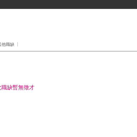
其他職缺
此職缺暫無徵才