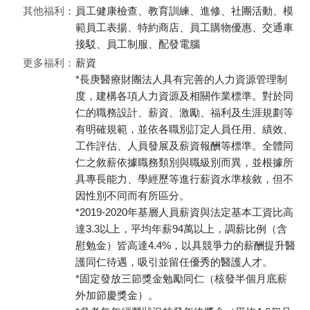
其他福利：
員工健康檢查、教育訓練、進修、社團活動、模
範員工表揚、特約商店、員工購物優惠、交通車
接駁、員工制服、配發電腦
更多福利：
薪資
*長庚醫療財團法人具有完善的人力資源管理制
度，建構各項人力資源及相關作業標準。對於同
仁的職務設計、薪資、激勵、福利及生涯規劃等
有明確規範，並依各職別訂定人員任用、績效、
工作評估、人員發展及薪資報酬等標準。全體同
仁之敘薪依據職務類別與職級別而異，並根據所
具專長能力、學經歷等進行薪資水準核敘，但不
因性別不同而有所區分。
*2019-2020年基層人員薪資與法定基本工資比高
達3.3以上，平均年薪94萬以上，調薪比例（含
慰勉金）皆高達4.4%，以具競爭力的薪酬提升醫
護同仁待遇，吸引並留任優秀的醫護人才。
*固定發放三節獎金勉勵同仁（核發半個月底薪
外加節慶獎金）。