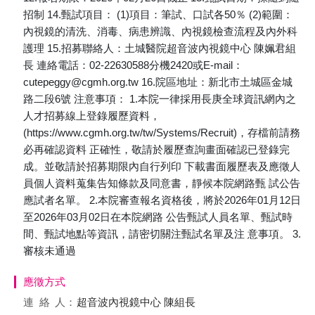
招制 14.甄試項目： (1)項目：筆試、口試各50％ (2)範圍：
內視鏡的清洗、消毒、病患辨識、內視鏡檢查流程及內外科
護理 15.招募聯絡人：土城醫院超音波內視鏡中心 陳姵君組
長 連絡電話：02-22630588分機2420或E-mail：
cutepeggy@cgmh.org.tw 16.院區地址：新北市土城區金城
路二段6號 注意事項： 1.本院一律採用長庚全球資訊網內之
人才招募線上登錄履歷資料，
(https://www.cgmh.org.tw/tw/Systems/Recruit)，存檔前請務
必再確認資料 正確性，敬請於履歷查詢畫面確認已登錄完
成。並敬請於招募期限內自行列印 下載書面履歷表及應徵人
員個人資料蒐集告知條款及同意書，靜候本院網路甄 試公告
應試者名單。 2.本院審查報名資格後，將於2026年01月12日
至2026年03月02日在本院網路 公告甄試人員名單、甄試時
間、甄試地點等資訊，請密切關注甄試名單及注 意事項。 3.
審核未通過
應徵方式
連絡
人：
超音波內視鏡中心 陳組長