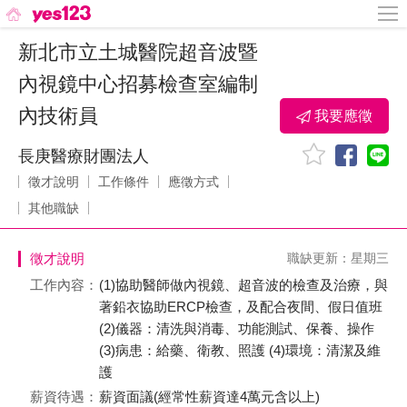
新北市立土城醫院超音波暨
內視鏡中心招募檢查室編制
內技術員
我要應徵
長庚醫療財團法人
徵才說明
工作條件
應徵方式
其他職缺
徵才說明
職缺更新：星期三
工作內容：
(1)協助醫師做內視鏡、超音波的檢查及治療，與
著鉛衣協助ERCP檢查，及配合夜間、假日值班
(2)儀器：清洗與消毒、功能測試、保養、操作
(3)病患：給藥、衛教、照護 (4)環境：清潔及維
護
薪資待遇：
薪資面議(經常性薪資達4萬元含以上)