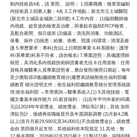
制內技術員4名，請 查照。 說明： 1.招募職務：檢查室編制
內技術員 2.招募人數：4名 3.工作地點：新北市立土城醫院
(新北市土城區金城路二段6號) 4.工作內容： (1)協助醫師做
內視鏡、超音波的檢查及治療，與著鉛衣協助ERCP檢查，
及配合夜間、假日值班 (2)儀器：清洗與消毒、功能測試、
保養、操作 (3)病患：給藥、衛教、照護 (4)環境：清潔及維
護 5.學歷要求：專科(含)以上日間部畢業 6.科系限制：護理
科/系畢業(科系不符者，請勿報名) 7.專業證照：具備護理師
執照，具消化系內視鏡技術師證書者尤佳 8.任用資格：任用
資格具備醫事人員專業證照者，應自發照/換照日期起，每年
至少應取得20點繼續教育積分(履歷表請檢附衛生福利部繼
續教育 積分證明文件；衛生福利部繼續教育積分管理系統路
徑:衛生福利部 →常用查詢→醫事系統入口) 9.其他技能：電
腦文書基本操作能力 10.薪資福利： (1)近年平均年薪約65萬
元(以2024年年節獎金、績效獎金、津貼等計算)，其他 加班
津貼另計，後續再依職級晉升及年度調薪調整 (2)月薪4.2萬
以上(首月月薪29,500元至34,000元(不含績效獎金))，績效獎
金由 第四個月起支領，其他福利依本院規定 11.其他：無
12.報名期限：2026年02月26日截止 13.甄試日期：採隨到隨