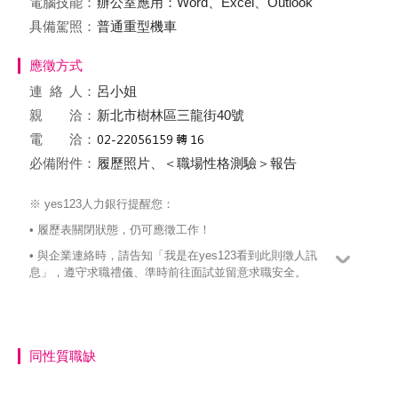
電腦技能：
辦公室應用：Word、Excel、Outlook
具備駕照：
普通重型機車
應徵方式
連絡
人：
呂小姐
親 洽：
新北市樹林區三龍街40號
電 洽：
必備附件：
履歷照片、＜職場性格測驗＞報告
※ yes123人力銀行提醒您：
• 履歷表關閉狀態，仍可應徵工作！
• 與企業連絡時，請告知「我是在yes123看到此則徵人訊
息」，遵守求職禮儀、準時前往面試並留意求職安全。
同性質職缺