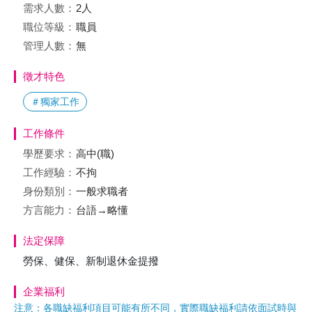
需求人數：
2人
職位等級：
職員
管理人數：
無
徵才特色
＃獨家工作
工作條件
學歷要求：
高中(職)
工作經驗：
不拘
身份類別：
一般求職者
方言能力：
台語→略懂
法定保障
勞保、健保、新制退休金提撥
企業福利
注意：各職缺福利項目可能有所不同，實際職缺福利請依面試時與