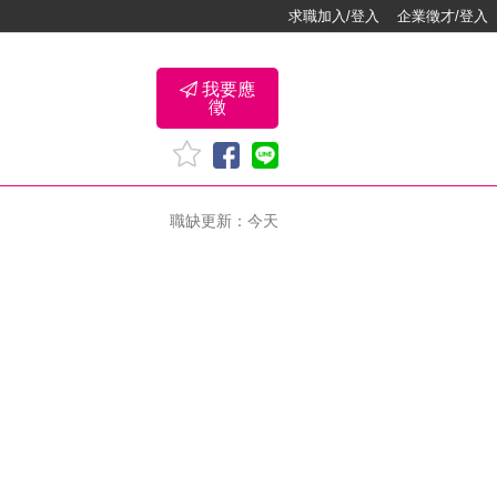
求職加入/登入
企業徵才/登入
我要應
徵
職缺更新：今天