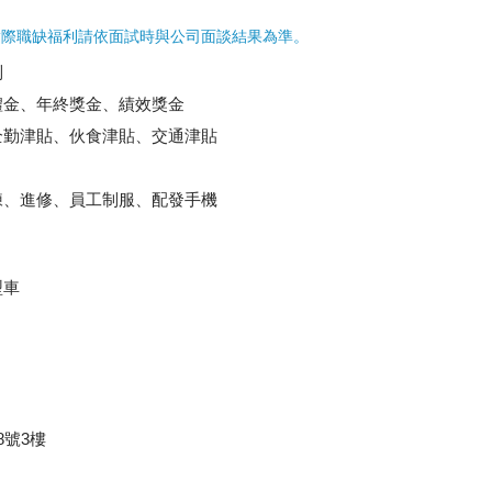
實際職缺福利請依面試時與公司面談結果為準。
制
禮金、年終獎金、績效獎金
全勤津貼、伙食津貼、交通津貼
練、進修、員工制服、配發手機
型車
8號3樓