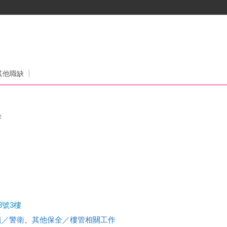
其他職缺
作
8號3樓
員／警衛
、
其他保全／樓管相關工作