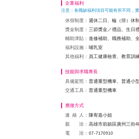
企業福利
注意：各職缺福利項目可能有所不同，
休假制度：
週休二日、輪（排）休
獎金制度：
三節獎金／禮品、生日
輔助津貼：
進修補助、職務補助、
福利設施：
哺乳室
其他福利：
員工健康檢查、教育訓
技能與求職專長
具備駕照：
普通重型機車、普通小
交通工具：
普通重型機車
應徵方式
連絡
人：
陳宥嘉小姐
親 洽：
高雄市前鎮區廣州三街4
電 洽：