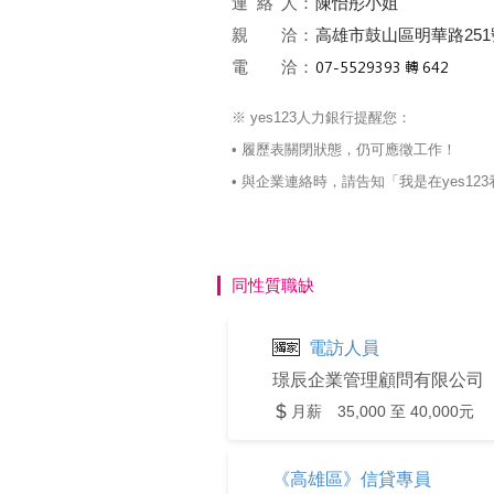
連絡
人：
陳怡彤小姐
親 洽：
高雄市鼓山區明華路251
電 洽：
※ yes123人力銀行提醒您：
• 履歷表關閉狀態，仍可應徵工作！
• 與企業連絡時，請告知「我是在yes
同性質職缺
電訪人員
璟辰企業管理顧問有限公司
月薪 35,000 至 40,000元
《高雄區》信貸專員