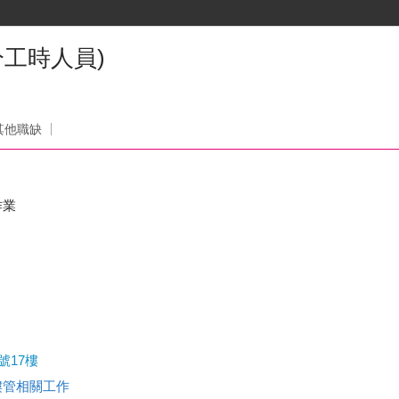
工時人員)
其他職缺
作業
號17樓
樓管相關工作