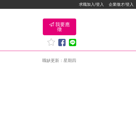
求職加入/登入
企業徵才/登入
我要應
徵
職缺更新：星期四