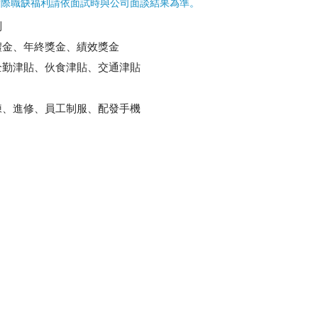
實際職缺福利請依面試時與公司面談結果為準。
制
禮金、年終獎金、績效獎金
全勤津貼、伙食津貼、交通津貼
練、進修、員工制服、配發手機