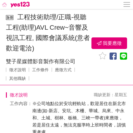
工程技術助理/正職-視聽
工程(助理)AVL Crew~音響及
視訊工程, 國際會議系統(意者
我要應徵
歡迎電洽)
雙子星媒體影音製作有限公司
徵才說明
工作條件
應徵方式
其他職缺
徵才說明
職缺更新：星期五
工作內容：
※公司地點位於安坑輕軌站，歡迎居住在新北市
南邊(如-新店、安坑、木柵、華城、烏來、中永
和、土城、樹林、板橋、三峽一帶者)來應徵，
若是居住太遠，無法克服準時上班時間者，請慎
重考慮。