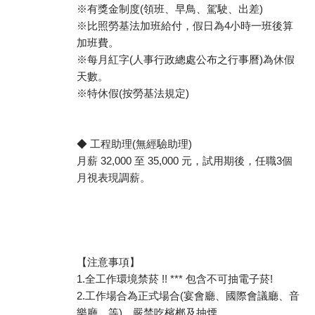
※有獎金制度(領班、早鳥、駕駛、出差)
※比照勞基法加班給付，假日為4小時一班後算
加班費。
※每月紅字(人事行政總處公布之行事曆)為休假
天數。
※特休假(按勞基法規定)
◆ 工程助理(無經驗助理)
月薪 32,000 至 35,000 元，試用期後，任職3個
月視表現調薪。
【注意事項】
1.全工作環境禁菸 !! *** 包含不可抽電子菸!
2.工作場合為正式場合(宴會廳、國際會議廳、音
樂廳…等)，嚴禁吃檳榔及抽煙。