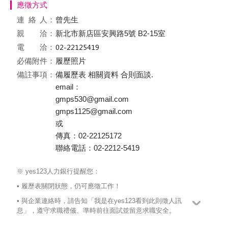
應徵方式
連絡
人：
曾先生
親 洽：
新北市新店區安興路5號 B2-15室
電 洽：
必備附件：
履歷照片
備註事項：
備履歷表 相關資料 合則面談.
email：
gmps530@gmail.com
gmps1125@gmail.com
或
傳真：02-22125172
聯絡電話：02-2212-5419
※ yes123人力銀行提醒您：
• 履歷表關閉狀態，仍可應徵工作！
• 與企業連絡時，請告知「我是在yes123看到此則徵人訊
息」，遵守求職禮儀、準時前往面試並留意求職安全。