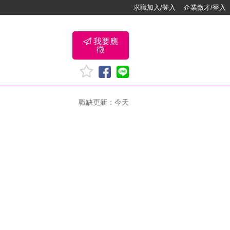
求職加入/登入
企業徵才/登入
我要應
徵
職缺更新：今天