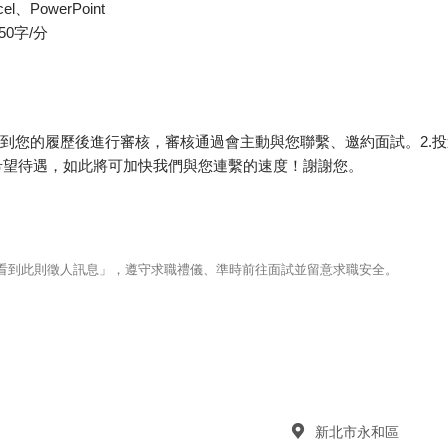
、PowerPoint
0字/分
收到您的履歷後進行審核，審核通過會主動與您聯繫、邀約面試。2.
希望待遇，如此將可加快我們與您連繫的速度！謝謝您。
123看到此則徵人訊息」，遵守求職禮儀、準時前往面試並留意求職安全。
新北市永和區