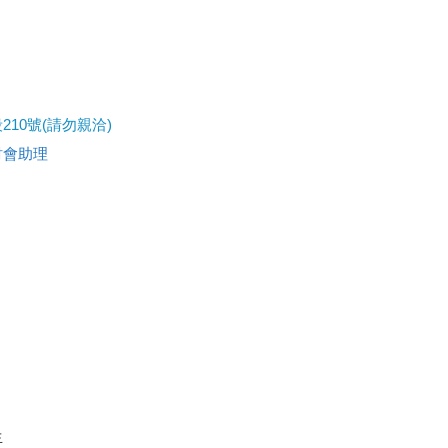
10號(請勿親洽)
財會助理
生