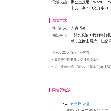
電腦技能：
辦公室應用：Word、Excel
中文打字：中文打字21~5
應徵方式
連絡
人：
人資招募
備註事項：
1.請勿親洽！我們將於
整，並附上照片、註記
※ yes123人力銀行提醒您：
• 履歷表關閉狀態，仍可應徵工作！
• 與企業連絡時，請告知「我是在yes
同性質職缺
📣行政助理
立得室內裝修工程有限公司