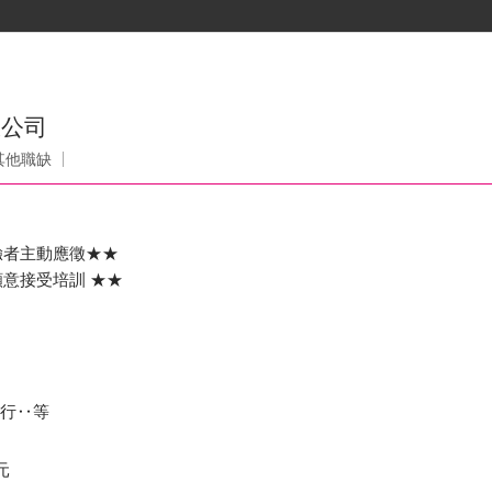
限公司
其他職缺
驗者主動應徵★★
意接受培訓 ★★
執行‥等
元