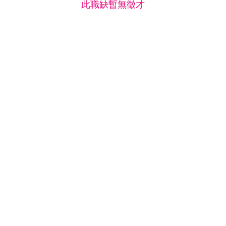
此職缺暫無徵才