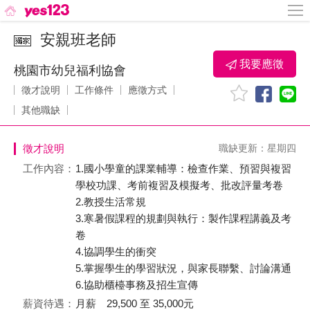
安親班老師
我要應徵
桃園市幼兒福利協會
徵才說明
工作條件
應徵方式
其他職缺
徵才說明
職缺更新：星期四
工作內容：
1.國小學童的課業輔導：檢查作業、預習與複習
學校功課、考前複習及模擬考、批改評量考卷
2.教授生活常規
3.寒暑假課程的規劃與執行：製作課程講義及考
卷
4.協調學生的衝突
5.掌握學生的學習狀況，與家長聯繫、討論溝通
6.協助櫃檯事務及招生宣傳
薪資待遇：
月薪 29,500 至 35,000元