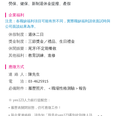
勞保、健保、新制退休金提撥、產假
企業福利
注意：各職缺福利項目可能有所不同，實際職缺福利請依面試時與
公司面談結果為準。
休假制度：
週休二日
獎金制度：
三節獎金／禮品、生日禮金
休閒娛樂：
尾牙/不定期餐敘
其他福利：
教育訓練、進修
應徵方式
連絡
人：
陳先生
電 洽：
必備附件：
履歷照片、＜職場性格測驗＞報告
※ yes123人力銀行提醒您：
• 履歷表關閉狀態，仍可應徵工作！
• 與企業連絡時，請告知「我是在yes123看到此則徵人訊