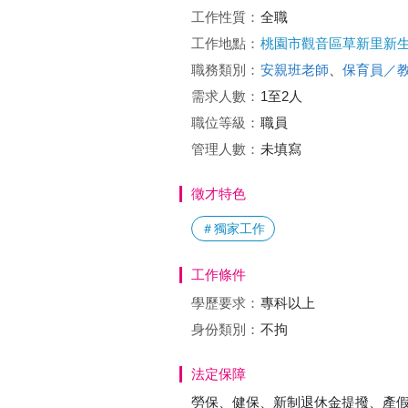
工作性質：
全職
工作地點：
桃園市觀音區草新里新生路
職務類別：
安親班老師
、
保育員／
需求人數：
1至2人
職位等級：
職員
管理人數：
未填寫
徵才特色
＃獨家工作
工作條件
學歷要求：
專科以上
身份類別：
不拘
法定保障
勞保、健保、新制退休金提撥、產