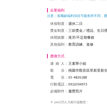
企業福利
注意：各職缺福利項目可能有所不同，
休假制度：
週休二日
獎金制度：
三節獎金／禮品、生日
休閒娛樂：
尾牙/不定期餐敘
其他福利：
教育訓練、進修
應徵方式
連絡
人：
王素華小姐
親 洽：
桃園市觀音區草新里新生路
電 洽：
行動電話：
必備附件：
履歷照片
※ yes123人力銀行提醒您：