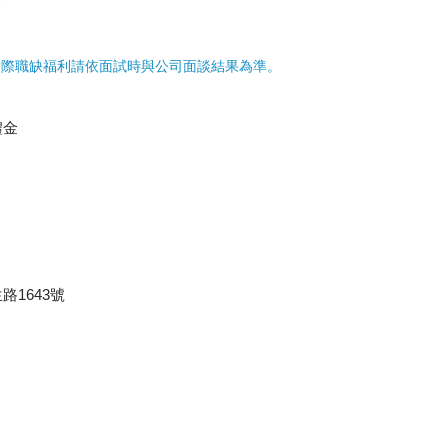
實際職缺福利請依面試時與公司面談結果為準。
禮金
1643號