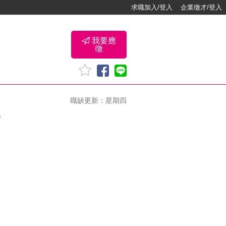
求職加入/登入
企業徵才/登入
我要應
徵
職缺更新：星期四
卷