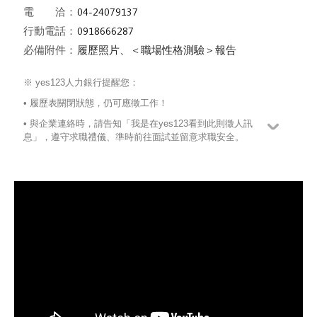
電 洽：
行動電話：
必備附件：
履歷照片、＜職場性格測驗＞報告
※ yes123人力銀行提醒您：
• 履歷表關閉狀態，仍可應徵工作！
• 與企業連絡時，請告知「我是在yes123看到此則徵人訊
息」，遵守求職禮儀、準時前往面試並留意求職安全。