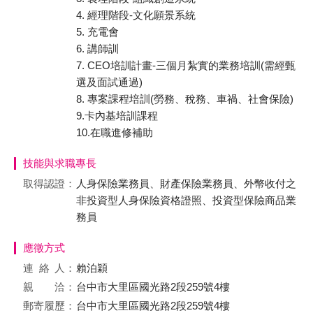
4. 經理階段-文化願景系統
5. 充電會
6. 講師訓
7. CEO培訓計畫-三個月紮實的業務培訓(需經甄
選及面試通過)
8. 專案課程培訓(勞務、稅務、車禍、社會保險)
9.卡內基培訓課程
10.在職進修補助
技能與求職專長
取得認證：
人身保險業務員、財產保險業務員、外幣收付之
非投資型人身保險資格證照、投資型保險商品業
務員
應徵方式
連絡
人：
賴泊穎
親 洽：
台中市大里區國光路2段259號4樓
郵寄履歷：
台中市大里區國光路2段259號4樓