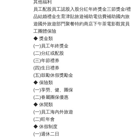
其他福利
員工配股員工認股入股分紅年終獎金三節獎金/禮
品結婚禮金生育津貼旅遊補助電信費補助國內旅
遊國外旅遊部門聚餐特約商店下午茶電影觀賞員
工團體保險
◆ 獎金類
(一)員工年終獎金
(二)分紅或配股
(三)年節禮券
(四)生日禮券
(五)鼓勵休假獎勵金
◆ 保險類
(一)享勞、健、團保
(二)眷屬團保優惠
◆ 休閒類
(一)員工海內外旅遊
(二)旺年會
◆ 休假制度
(一)週休二日