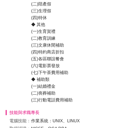
(二)陪產假
(三)生理假
(四)特休
◆ 其他
(一)生育賀禮
(二)教育訓練
(三)文康休閒補助
(四)特約商店折扣
(五)各區聯誼餐會
(六)電影票發放
(七)下午茶費用補助
◆ 補助類
(一)結婚禮金
(二)喪葬補助
(三)行動電話費用補助
技能與求職專長
電腦技能：
作業系統：UNIX、LINUX