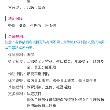
懂
方言能力：
台語→普通
法定保障
勞保、健保、生理假、陪產假
企業福利
注意：各職缺福利項目可能有所不同，實際職缺福利請依面試時與
公司面談結果為準。
保險福利：
團保
獎金制度：
三節獎金／禮品、生日禮金、年終獎金、績效獎
金、員工分紅配股
輔助津貼：
婚喪喜慶津貼
休閒娛樂：
國內員工旅遊、國外員工旅遊、每月慶生會
其他福利：
教育訓練、進修、社團活動
更多福利：
法定項目
週休二日勞保健保陪產假特別休假女性生理假防
疫照顧假員工體檢