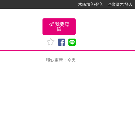
求職加入/登入
企業徵才/登入
我要應
徵
職缺更新：今天