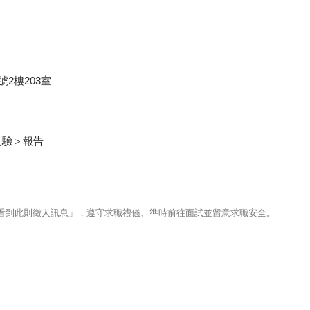
2樓203室
測驗＞報告
123看到此則徵人訊息」，遵守求職禮儀、準時前往面試並留意求職安全。