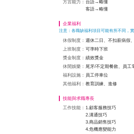
方言能力：
台語→略懂
客語→略懂
企業福利
注意：各職缺福利項目可能有所不同，
休假制度：
週休二日、不扣薪病假
上班制度：
可準時下班
獎金制度：
績效獎金
休閒娛樂：
尾牙/不定期餐敘、員工
福利設施：
員工停車位
其他福利：
教育訓練、進修
技能與求職專長
工作技能：
1.顧客服務技巧
2.溝通技巧
3.商品銷售技巧
4.危機應變能力