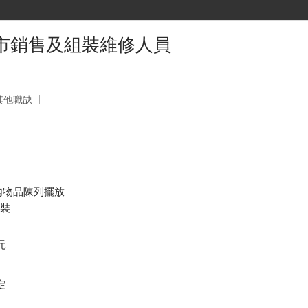
門市銷售及組裝維修人員
其他職缺
內物品陳列擺放
組裝
元
定