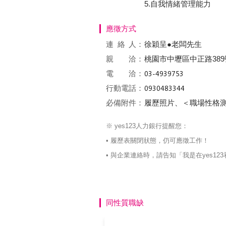
5.自我情緒管理能力
應徵方式
連絡
人：
徐穎呈●老闆先生
親 洽：
桃園市中壢區中正路389號
電 洽：
行動電話：
必備附件：
履歷照片、＜職場性格
※ yes123人力銀行提醒您：
• 履歷表關閉狀態，仍可應徵工作！
• 與企業連絡時，請告知「我是在yes
同性質職缺