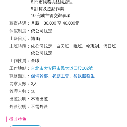
8.門市帳務與結帳處理
9.訂貨及盤點作業
10.完成主管交辦事項
薪資待遇：
月薪 36,000 至 46,000元
休假制度：
依公司規定
上班日期：
隨 時
上班時段：
依公司規定、白天班、晚班、輪班制、假日班
依公司規定
工作性質：
全職
工作地點：
台北市大安區市民大道四段102號
職務類別：
儲備幹部
、
餐廳主管
、
餐飲服務生
需求人數：
3人
管理人數：
無
出差說明：
不需出差
外派說明：
不需外派
徵才特色