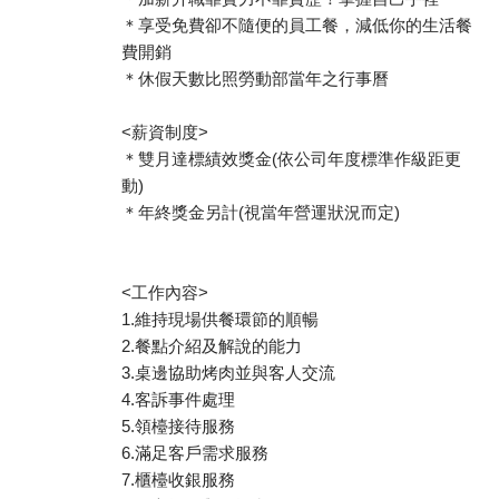
＊享受免費卻不隨便的員工餐，減低你的生活餐
費開銷
＊休假天數比照勞動部當年之行事曆
<薪資制度>
＊雙月達標績效獎金(依公司年度標準作級距更
動)
＊年終獎金另計(視當年營運狀況而定)
<工作內容>
1.維持現場供餐環節的順暢
2.餐點介紹及解說的能力
3.桌邊協助烤肉並與客人交流
4.客訴事件處理
5.領檯接待服務
6.滿足客戶需求服務
7.櫃檯收銀服務