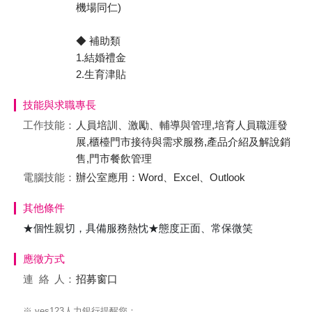
機場同仁)
◆ 補助類
1.結婚禮金
2.生育津貼
技能與求職專長
工作技能：
人員培訓、激勵、輔導與管理,培育人員職涯發
展,櫃檯門市接待與需求服務,產品介紹及解說銷
售,門市餐飲管理
電腦技能：
辦公室應用：Word、Excel、Outlook
其他條件
★個性親切，具備服務熱忱★態度正面、常保微笑
應徵方式
連絡
人：
招募窗口
※ yes123人力銀行提醒您：