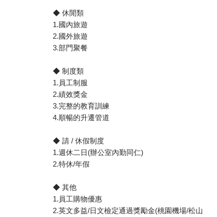
◆ 休閒類
1.國內旅遊
2.國外旅遊
3.部門聚餐
◆ 制度類
1.員工制服
2.績效獎金
3.完整的教育訓練
4.順暢的升遷管道
◆ 請 / 休假制度
1.週休二日(辦公室內勤同仁)
2.特休/年假
◆ 其他
1.員工購物優惠
2.英文多益/日文檢定通過獎勵金(桃園機場/松山