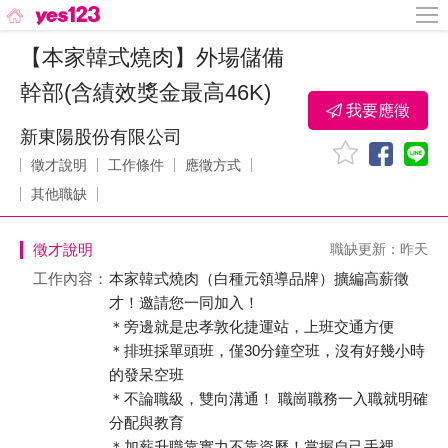
【本家韓式燒肉】外場儲備
幹部(含績效獎金最高46K)
我要應徵
新東陽股份有限公司
徵才說明
工作條件
應徵方式
其他職缺
徵才說明
職缺更新：昨天
工作內容：
本家韓式燒肉（白種元領導品牌）擴編高薪徵
才！邀請您一同加入！
＊旁邊就是忠孝敦化捷運站，上班交通方便
＊排班採單頭班，僅30分鐘空班，沒有好幾小時
的發呆空班
＊不論職級，雙向溝通！ 職崗職務一入職就明確
分配與教育
＊加薪升職靠實力不靠資歷！掌握自己手裡