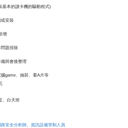
裝基本的讀卡機的驅動程式)
機或安裝
新增
等問題排除
準備與會後整理
腦game、抽菸、看A片等
元
司規定、白天班
網路安全分析師
、
資訊設備管制人員