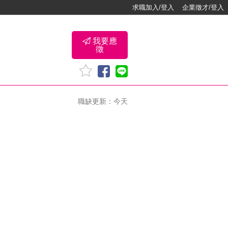
求職加入/登入
企業徵才/登入
我要應
徵
職缺更新：今天