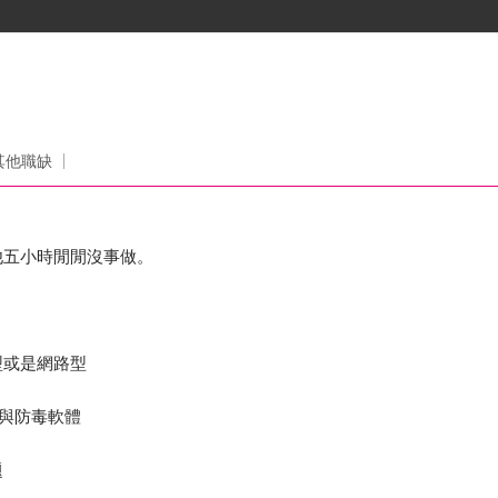
其他職缺
他五小時閒閒沒事做。
型或是網路型
)與防毒軟體
題