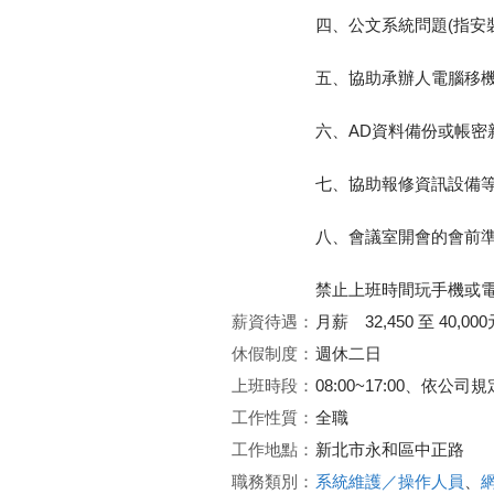
四、公文系統問題(指安
五、協助承辦人電腦移
六、AD資料備份或帳密
七、協助報修資訊設備
八、會議室開會的會前
禁止上班時間玩手機或電
薪資待遇：
月薪 32,450 至 40,000
休假制度：
週休二日
上班時段：
08:00~17:00、依公
工作性質：
全職
工作地點：
新北市永和區中正路
職務類別：
系統維護／操作人員
、