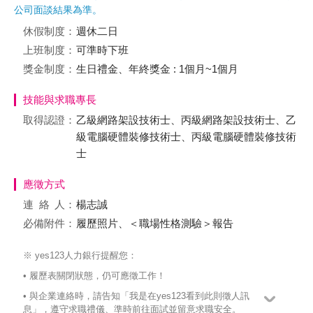
公司面談結果為準。
休假制度：
週休二日
上班制度：
可準時下班
獎金制度：
生日禮金、年終獎金 : 1個月~1個月
技能與求職專長
取得認證：
乙級網路架設技術士、丙級網路架設技術士、乙
級電腦硬體裝修技術士、丙級電腦硬體裝修技術
士
應徵方式
連絡
人：
楊志誠
必備附件：
履歷照片、＜職場性格測驗＞報告
※ yes123人力銀行提醒您：
• 履歷表關閉狀態，仍可應徵工作！
• 與企業連絡時，請告知「我是在yes123看到此則徵人訊
息」，遵守求職禮儀、準時前往面試並留意求職安全。