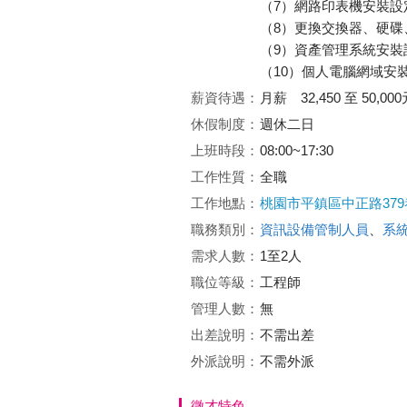
（7）網路印表機安裝設
（8）更換交換器、硬碟
（9）資產管理系統安裝
（10）個人電腦網域安
薪資待遇：
月薪 32,450 至 50,000
休假制度：
週休二日
上班時段：
08:00~17:30
工作性質：
全職
工作地點：
桃園市平鎮區中正路379巷
職務類別：
資訊設備管制人員
、
系
需求人數：
1至2人
職位等級：
工程師
管理人數：
無
出差說明：
不需出差
外派說明：
不需外派
徵才特色