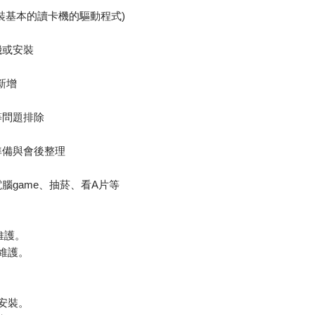
裝基本的讀卡機的驅動程式)
機或安裝
新增
等問題排除
準備與會後整理
腦game、抽菸、看A片等
維護。
維護。
安裝。