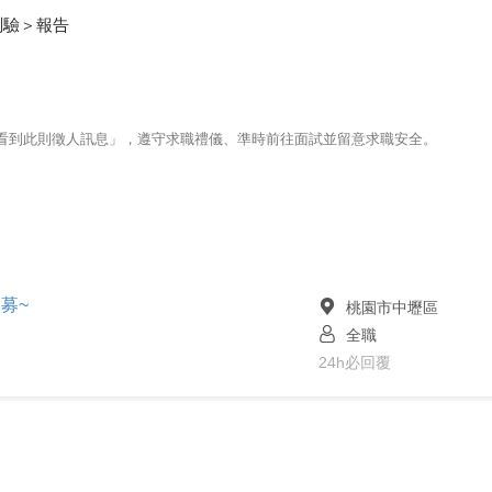
測驗＞報告
123看到此則徵人訊息」，遵守求職禮儀、準時前往面試並留意求職安全。
募~
桃園市中壢區
全職
24h必回覆