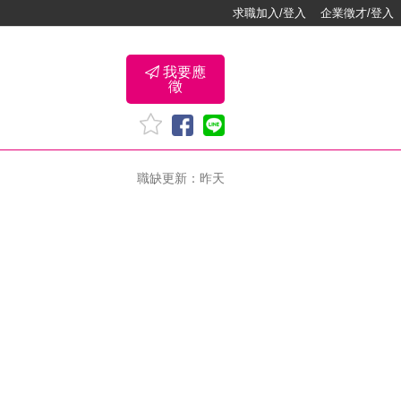
求職加入/登入
企業徵才/登入
我要應
徵
職缺更新：昨天