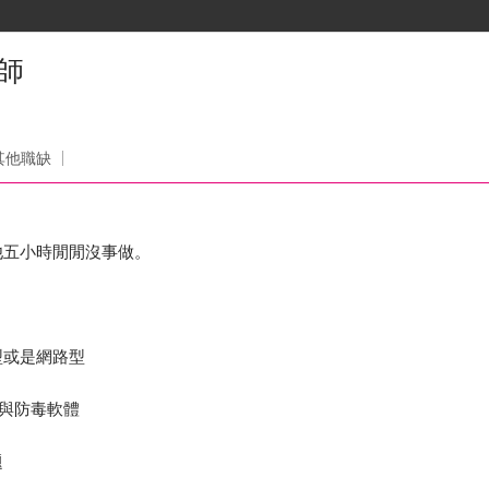
師
其他職缺
他五小時閒閒沒事做。
型或是網路型
)與防毒軟體
題