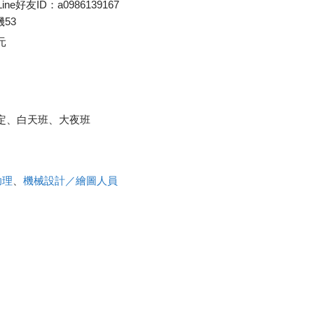
ine好友ID：a0986139167
機53
元
公司規定、白天班、大夜班
助理
、
機械設計／繪圖人員