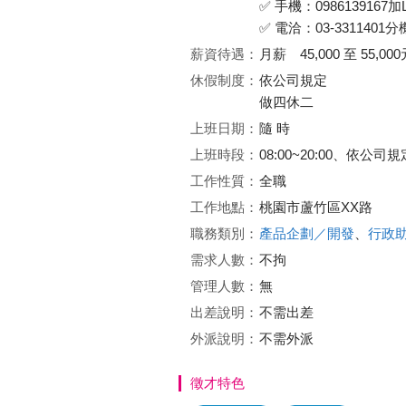
✅ 手機：0986139167加L
✅ 電洽：03-3311401分
薪資待遇：
月薪 45,000 至 55,000
休假制度：
依公司規定
做四休二
上班日期：
隨 時
上班時段：
08:00~20:00、依
工作性質：
全職
工作地點：
桃園市蘆竹區XX路
職務類別：
產品企劃／開發
、
行政
需求人數：
不拘
管理人數：
無
出差說明：
不需出差
外派說明：
不需外派
徵才特色