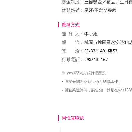
獎金制度：
三節獎金／禮品、生日
休閒娛樂：
尾牙/不定期餐敘
應徵方式
連絡
人：
李小姐
親 洽：
桃園市桃園區永安路189
電 洽：
行動電話：
※ yes123人力銀行提醒您：
• 履歷表關閉狀態，仍可應徵工作！
• 與企業連絡時，請告知「我是在yes
同性質職缺