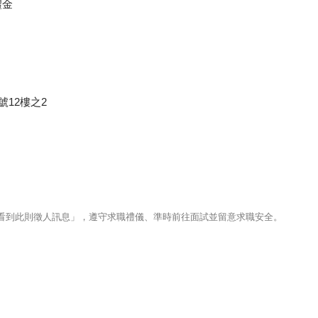
禮金
號12樓之2
123看到此則徵人訊息」，遵守求職禮儀、準時前往面試並留意求職安全。