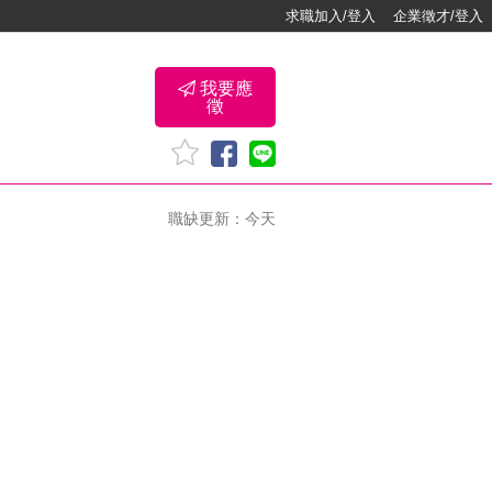
求職加入/登入
企業徵才/登入
我要應
徵
職缺更新：今天