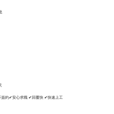
批
天
不簽約✔安心求職 ✔回覆快 ✔快速上工