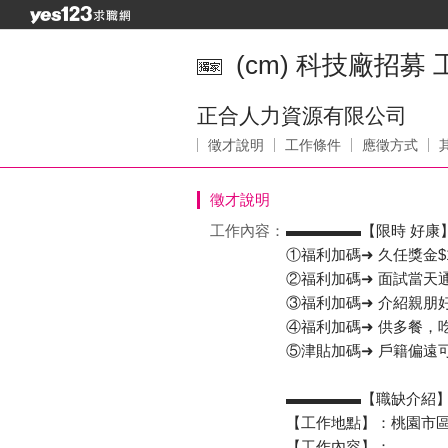
(cm) 科技廠招募
正合人力資源有限公司
徵才說明
工作條件
應徵方式
徵才說明
工作內容：
▬▬▬▬▬【限時 好康
①福利加碼➜ 久任獎金$15
②福利加碼➜ 面試當天
③福利加碼➜ 介紹親朋好友
④福利加碼➜ 供多餐，
⑤津貼加碼➜ 戶籍偏遠
▬▬▬▬▬【職缺介紹
【工作地點】：桃園市區
【工作內容】：