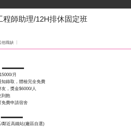
 工程師助理/12H排休固定班
其他職缺
】▬▬▬▬▬
000/月
通知錄取，體檢完全免費
，獎金$6000/人
吃到飽
可免費申請宿舍
】▬▬▬▬▬
/鄰近高鐵站(廠區自選)