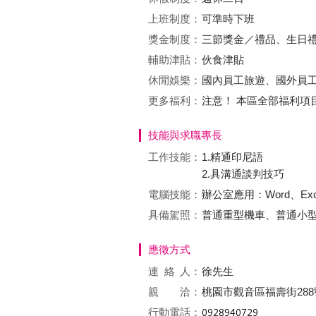
上班制度：
可準時下班
獎金制度：
三節獎金／禮品、生日
輔助津貼：
伙食津貼
休閒娛樂：
國內員工旅遊、國外員工
更多福利：
注意！ 本區全部福利
技能與求職專長
工作技能：
1.精通印尼語
2.具溝通談判技巧
電腦技能：
辦公室應用：Word、Exc
具備駕照：
普通重型機車、普通小
應徵方式
連絡
人：
徐先生
親 洽：
桃園市觀音區福壽街288
行動電話：