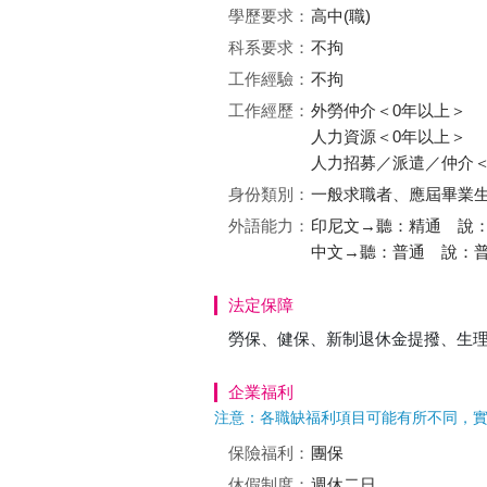
學歷要求：
高中(職)
科系要求：
不拘
工作經驗：
不拘
工作經歷：
外勞仲介＜0年以上＞
人力資源＜0年以上＞
人力招募／派遣／仲介＜
身份類別：
一般求職者、應屆畢業生
外語能力：
印尼文→聽：精通 說
中文→聽：普通 說：
法定保障
勞保、健保、新制退休金提撥、生
企業福利
注意：各職缺福利項目可能有所不同，
保險福利：
團保
休假制度：
週休二日