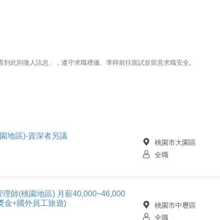
123看到此則徵人訊息」，遵守求職禮儀、準時前往面試並留意求職安全。
桃園地區)-資深者另議
桃園市大園區
全職
(桃園地區) 月薪40,000~46,000
獎金+國外員工旅遊)
桃園市中壢區
全職