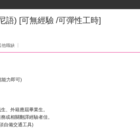
尼語) [可無經驗 /可彈性工時]
其他職缺
寫能力即可)
職生、外籍應屆畢業生。
服務或相關翻譯經驗者佳。
須自備交通工具)