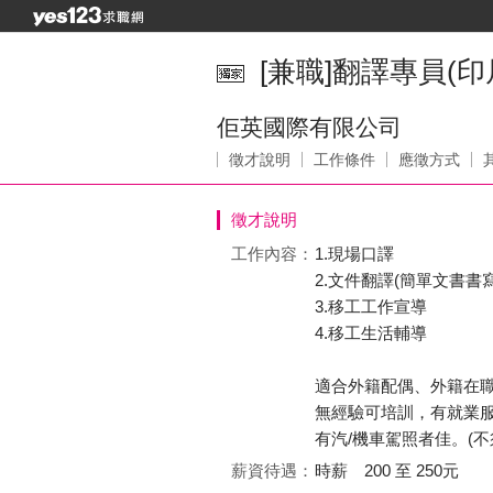
[兼職]翻譯專員(印
佢英國際有限公司
徵才說明
工作條件
應徵方式
徵才說明
工作內容：
1.現場口譯
2.文件翻譯(簡單文書書
3.移工工作宣導
4.移工生活輔導
適合外籍配偶、外籍在
無經驗可培訓，有就業
有汽/機車駕照者佳。(不
薪資待遇：
時薪 200 至 250元