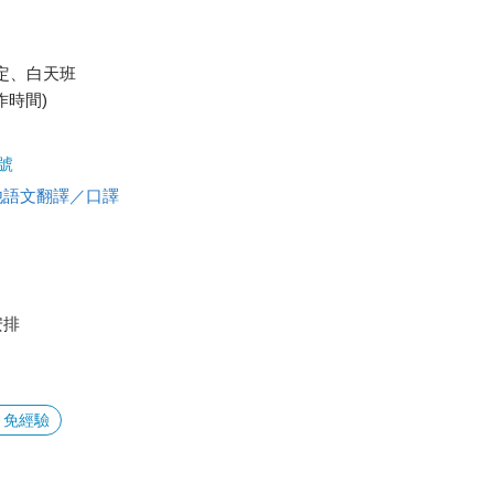
司規定、白天班
作時間)
號
他語文翻譯／口譯
安排
＃免經驗