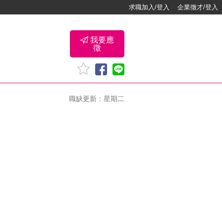
求職加入/登入
企業徵才/登入
我要應
徵
職缺更新：星期二