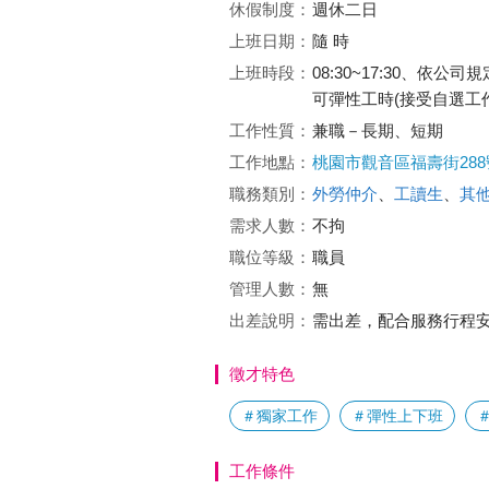
休假制度：
週休二日
上班日期：
隨 時
上班時段：
08:30~17:30、依公
可彈性工時(接受自選工
工作性質：
兼職－長期、短期
工作地點：
桃園市觀音區福壽街288
職務類別：
外勞仲介
、
工讀生
、
其
需求人數：
不拘
職位等級：
職員
管理人數：
無
出差說明：
需出差，配合服務行程
徵才特色
＃獨家工作
＃彈性上下班
工作條件