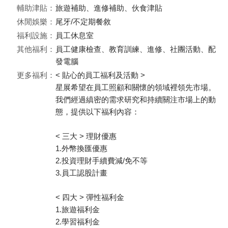
輔助津貼：
旅遊補助、進修補助、伙食津貼
休閒娛樂：
尾牙/不定期餐敘
福利設施：
員工休息室
其他福利：
員工健康檢查、教育訓練、進修、社團活動、配
發電腦
更多福利：
< 貼心的員工福利及活動 >
星展希望在員工照顧和關懷的領域裡領先市場。
我們經過縝密的需求研究和持續關注市場上的動
態，提供以下福利內容：
< 三大 > 理財優惠
1.外幣換匯優惠
2.投資理財手續費減/免不等
3.員工認股計畫
< 四大 > 彈性福利金
1.旅遊福利金
2.學習福利金