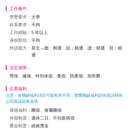
工作條件
學歷要求：
大學
科系要求：
不拘
工作經驗：
5 年以上
身份類別：
不拘
外語能力：
英文→聽：精通 說：精通 讀：精通 寫：精
通
法定保障
勞保、健保、特別休假、產假、陪產假、加班費
企業福利
注意：各職缺福利項目可能有所不同，實際職缺福利請依面試時與
公司面談結果為準。
保險福利：
團保、眷屬團保
休假制度：
週休二日、不扣薪病假
獎金制度：
績效獎金