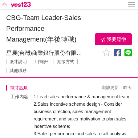
CBG-Team Leader-Sales
Performance
Management(年後轉職)
我要應徵
星展(台灣)商業銀行股份有限公司
徵才說明
工作條件
應徵方式
其他職缺
徵才說明
職缺更新：昨天
工作內容：
1.Lead sales performance & management team
2.Sales incentive scheme design - Consider
business direction, sales management
requirement and sales motivation to plan sales
incentive scheme;
3.Sales performance and sales result analysis