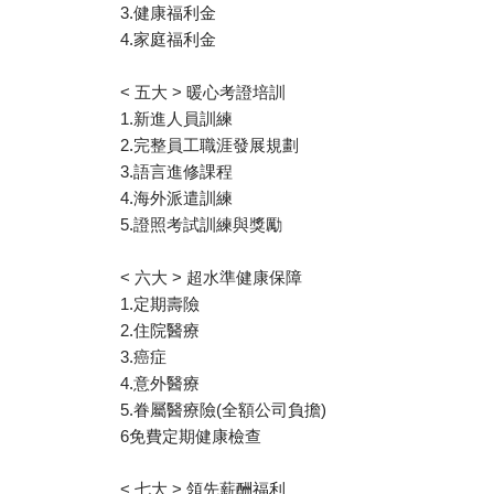
3.健康福利金
4.家庭福利金
< 五大 > 暖心考證培訓
1.新進人員訓練
2.完整員工職涯發展規劃
3.語言進修課程
4.海外派遣訓練
5.證照考試訓練與獎勵
< 六大 > 超水準健康保障
1.定期壽險
2.住院醫療
3.癌症
4.意外醫療
5.眷屬醫療險(全額公司負擔)
6免費定期健康檢查
< 七大 > 領先薪酬福利