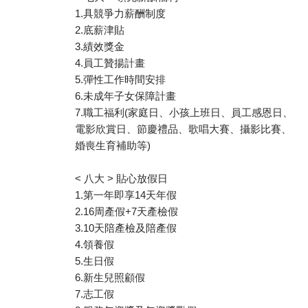
1.具競爭力薪酬制度
2.底薪津貼
3.績效獎金
4.員工贊揚計畫
5.彈性工作時間安排
6.未成年子女保障計畫
7.職工福利(家庭日、小孩上班日、員工感恩日、
電影欣賞日、節慶禮品、歌唱大賽、攝影比賽、
婚喪生育補助等)
< 八大 > 貼心放假日
1.第一年即享14天年假
2.16周產假+7天產檢假
3.10天陪產檢及陪產假
4.領養假
5.生日假
6.新生兒照顧假
7.志工假