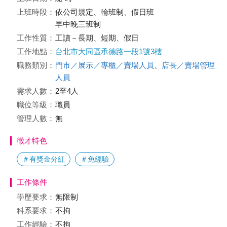
上班時段：
依公司規定、輪班制、假日班
早中晚三班制
工作性質：
工讀－長期、短期、假日
工作地點：
台北市大同區承德路一段1號3樓
職務類別：
門市／展示／專櫃／賣場人員
、
店長／賣場管理
人員
需求人數：
2至4人
職位等級：
職員
管理人數：
無
徵才特色
＃有獎金分紅
＃免經驗
工作條件
學歷要求：
無限制
科系要求：
不拘
工作經驗：
不拘