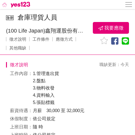
倉庫理貨人員
我要應徵
(100 Life Japan)鑫翔運股份有限公司
徵才說明
工作條件
應徵方式
其他職缺
徵才說明
職缺更新：今天
工作內容：
1.管理進出貨
2.盤點
3.物料收發
4.資料輸入
5.張貼標籤
薪資待遇：
月薪 30,000 至 32,000元
休假制度：
依公司規定
上班日期：
隨 時
上班時段：
依公司規定