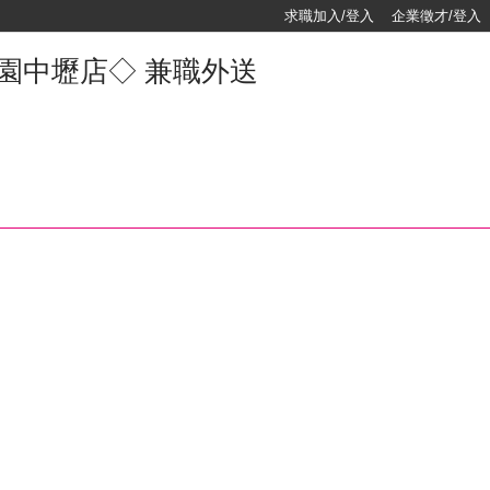
求職加入/登入
企業徵才/登入
桃園中壢店◇ 兼職外送