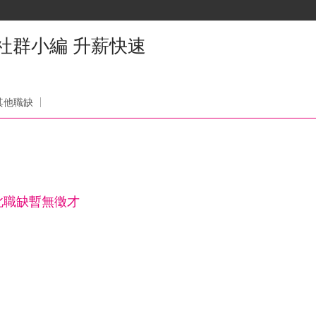
社群小編 升薪快速
其他職缺
此職缺暫無徵才