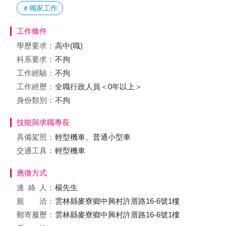
＃獨家工作
工作條件
學歷要求：
高中(職)
科系要求：
不拘
工作經驗：
不拘
工作經歷：
全職行政人員＜0年以上＞
身份類別：
不拘
技能與求職專長
具備駕照：
輕型機車、普通小型車
交通工具：
輕型機車
應徵方式
連絡
人：
楊先生
親 洽：
雲林縣麥寮鄉中興村許厝路16-6號1樓
郵寄履歷：
雲林縣麥寮鄉中興村許厝路16-6號1樓