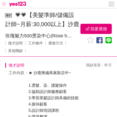
💗💗【美髮準師/儲備設
計師~月薪:30,000以上】沙鹿
我要應徵
玫瑰魅力500燙染中心(Rose hair x) 沙鹿店
徵才說明
工作條件
應徵方式
其他職缺
徵才說明
職缺更新：昨天
工作內容：
★ 沙鹿籌備再展新店中~
1.燙髮、染、護髮操作
2.協助設計師服務顧客
3.學習美髮設計師具備的技能
4.接待顧客
5.設計師培訓課程
6.環境整潔