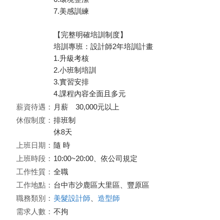
7.美感訓練
【完整明確培訓制度】
培訓專班：設計師2年培訓計畫
1.升級考核
2.小班制培訓
3.實習安排
4.課程內容全面且多元
薪資待遇：
月薪 30,000元以上
休假制度：
排班制
休8天
上班日期：
隨 時
上班時段：
10:00~20:00、依公司規定
工作性質：
全職
工作地點：
台中市沙鹿區大里區、豐原區
職務類別：
美髮設計師
、
造型師
需求人數：
不拘