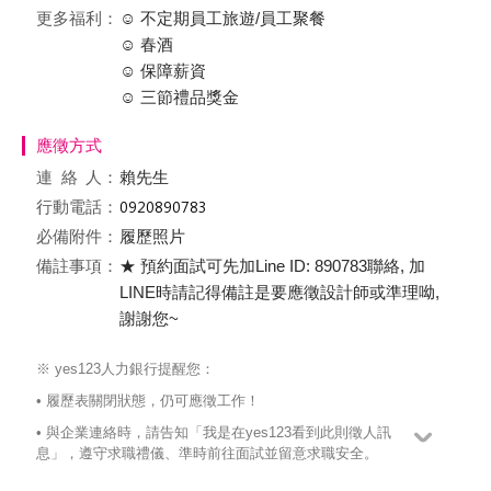
更多福利：
☺ 不定期員工旅遊/員工聚餐
☺ 春酒
☺ 保障薪資
☺ 三節禮品獎金
應徵方式
連絡
人：
賴先生
行動電話：
必備附件：
履歷照片
備註事項：
★ 預約面試可先加Line ID: 890783聯絡, 加
LINE時請記得備註是要應徵設計師或準理呦,
謝謝您~
※ yes123人力銀行提醒您：
• 履歷表關閉狀態，仍可應徵工作！
• 與企業連絡時，請告知「我是在yes123看到此則徵人訊
息」，遵守求職禮儀、準時前往面試並留意求職安全。