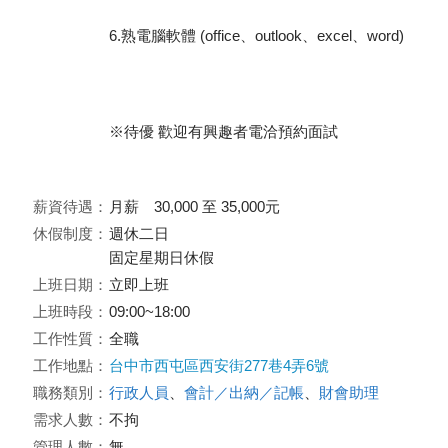
6.熟電腦軟體 (office、outlook、excel、word)
※待優 歡迎有興趣者電洽預約面試
薪資待遇：
月薪 30,000 至 35,000元
休假制度：
週休二日
固定星期日休假
上班日期：
立即上班
上班時段：
09:00~18:00
工作性質：
全職
工作地點：
台中市西屯區西安街277巷4弄6號
職務類別：
行政人員
、
會計／出納／記帳
、
財會助理
需求人數：
不拘
管理人數：
無