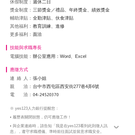
休假制度：
週休二日
獎金制度：
三節獎金／禮品、年終獎金、績效獎金
輔助津貼：
全勤津貼、伙食津貼
其他福利：
教育訓練、進修
更多福利：
面洽
技能與求職專長
電腦技能：
辦公室應用：Word、Excel
應徵方式
連絡
人：
張小姐
親 洽：
台中市西屯區西安街277巷4弄6號
電 洽：
※ yes123人力銀行提醒您：
• 履歷表關閉狀態，仍可應徵工作！
• 與企業連絡時，請告知「我是在yes123看到此則徵人訊
息」，遵守求職禮儀、準時前往面試並留意求職安全。