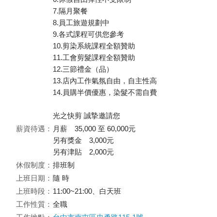
7.隔月聚餐
8.員工旅遊規劃中
9.各式課程可供您參考
10.剪染系統課程全額贊助
11.工會剪髮課程全額贊助
12.三節禮金（品）
13.店內工作氣氛自由，自主性高
14.員購半價優惠，染髮不需自費
光之快剪 誠摯邀請您
薪資待遇：
月薪 35,000 至 60,000元
另有獎金 3,000元
另有津貼 2,000元
休假制度：
排班制
上班日期：
隨 時
上班時段：
11:00~21:00、白天班
工作性質：
全職