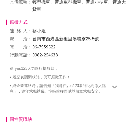
具備駕照：
輕型機車、普通重型機車、普通小型車、普通大
貨車
應徵方式
連絡
人：
蔡小姐
親 洽：
台南市西港區新復里溪埔寮25-5號
電 洽：
行動電話：
※ yes123人力銀行提醒您：
• 履歷表關閉狀態，仍可應徵工作！
• 與企業連絡時，請告知「我是在yes123看到此則徵人訊
息」，遵守求職禮儀、準時前往面試並留意求職安全。
同性質職缺