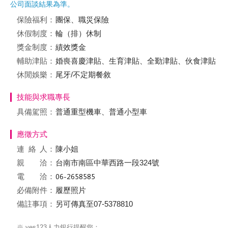
公司面談結果為準。
保險福利：
團保、職災保險
休假制度：
輪（排）休制
獎金制度：
績效獎金
輔助津貼：
婚喪喜慶津貼、生育津貼、全勤津貼、伙食津貼
休閒娛樂：
尾牙/不定期餐敘
技能與求職專長
具備駕照：
普通重型機車、普通小型車
應徵方式
連絡
人：
陳小姐
親 洽：
台南市南區中華西路一段324號
電 洽：
必備附件：
履歷照片
備註事項：
另可傳真至07-5378810
※ yes123人力銀行提醒您：