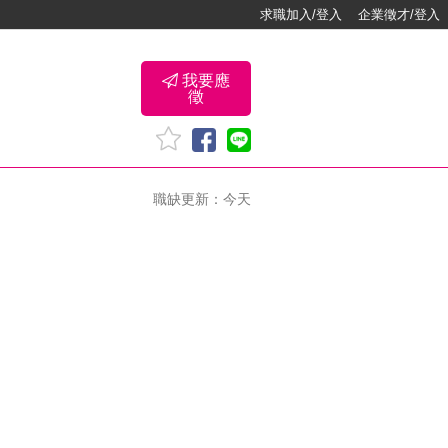
求職加入/登入
企業徵才/登入
我要應
徵
職缺更新：今天