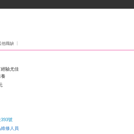
司
其他職缺
有經驗尤佳
保養
元
393號
品維修人員