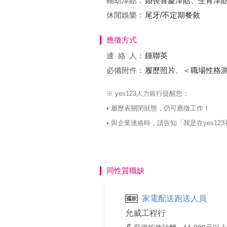
輔助津貼：
婚喪喜慶津貼、生育津
休閒娛樂：
尾牙/不定期餐敘
應徵方式
連絡
人：
鍾聯英
必備附件：
履歷照片、＜職場性格
※ yes123人力銀行提醒您：
• 履歷表關閉狀態，仍可應徵工作！
• 與企業連絡時，請告知「我是在yes
同性質職缺
家電配送跑送人員
允威工程行