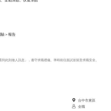
貼、全勤津貼、伙食津貼
測驗＞報告
123看到此則徵人訊息」，遵守求職禮儀、準時前往面試並留意求職安全。
台中市東區
全職