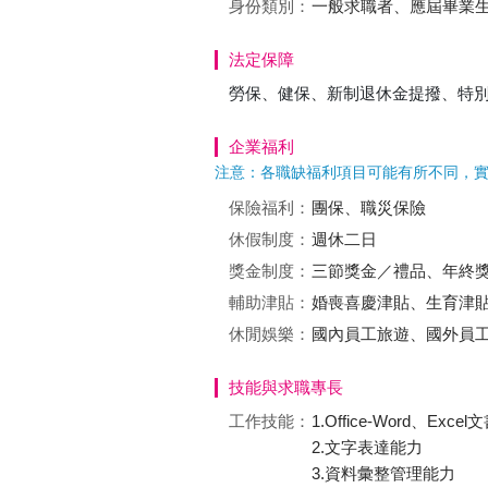
身份類別：
一般求職者、應屆畢業
法定保障
勞保、健保、新制退休金提撥、特
企業福利
注意：各職缺福利項目可能有所不同，
保險福利：
團保、職災保險
休假制度：
週休二日
獎金制度：
三節獎金／禮品、年終
輔助津貼：
婚喪喜慶津貼、生育津
休閒娛樂：
國內員工旅遊、國外員工
技能與求職專長
工作技能：
1.Office-Word、Ex
2.文字表達能力
3.資料彙整管理能力