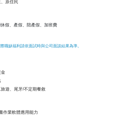
生、原住民
別休假、產假、陪產假、加班費
實際職缺福利請依面試時與公司面談結果為準。
獎金
貼
旅遊、尾牙/不定期餐敘
cel文書作業軟體應用能力