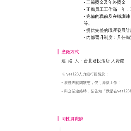
- 三節獎金及年終獎金
- 正職員工工作滿一年
- 完備的職前及在職訓
等。
- 提供完整的職涯發展計
- 內部晉升制度：凡任
應徵方式
連絡
人：
台北君悅酒店 人資處
※ yes123人力銀行提醒您：
• 履歷表關閉狀態，仍可應徵工作！
• 與企業連絡時，請告知「我是在yes
同性質職缺