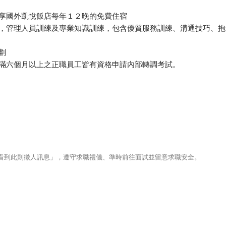
，享國外凱悅飯店每年１２晚的免費住宿
練，管理人員訓練及專業知識訓練，包含優質服務訓練、溝通技巧、
劃
職滿六個月以上之正職員工皆有資格申請內部轉調考試。
123看到此則徵人訊息」，遵守求職禮儀、準時前往面試並留意求職安全。