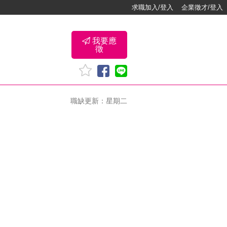
求職加入/登入
企業徵才/登入
我要應
徵
職缺更新：星期二