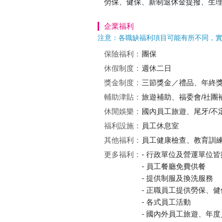
勞保、健保、新制退休金提撥、生
企業福利
注意：各職缺福利項目可能有所不同，
保險福利：
團保
休假制度：
週休二日
獎金制度：
三節獎金／禮品、年終
輔助津貼：
旅遊補助、福委會/社團
休閒娛樂：
國內員工旅遊、尾牙/不
福利設施：
員工休息室
其他福利：
員工健康檢查、教育訓
更多福利：
- 行政單位及營運單位
- 員工餐廳免費供餐
- 提供制服及換洗服務
- 正職員工提供勞保、
- 各式員工活動
- 國內外員工旅遊、年