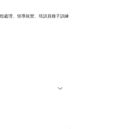
抱怨處理、領導統禦、培訓員種子訓練