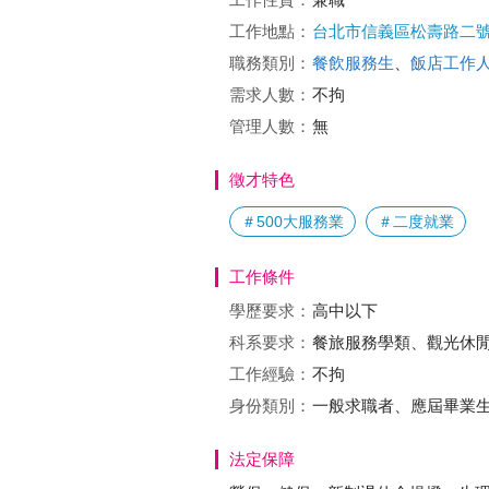
工作地點：
台北市信義區松壽路二
職務類別：
餐飲服務生
、
飯店工作
需求人數：
不拘
管理人數：
無
徵才特色
＃500大服務業
＃二度就業
工作條件
學歷要求：
高中以下
科系要求：
餐旅服務學類、觀光休
工作經驗：
不拘
身份類別：
一般求職者、應屆畢業生
法定保障