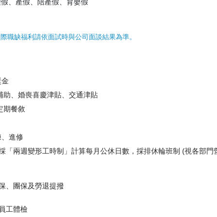
理假、產假、陪產假、育嬰假
實際職缺福利請依面試時與公司面談結果為準。
獎金
補助、婚喪喜慶津貼、交通津貼
定期餐敘
練、進修
皆採「兩週變形工時制」計算每月公休日數，採排休輪班制 (視各部門
健保、團保及勞退提撥
度員工體檢