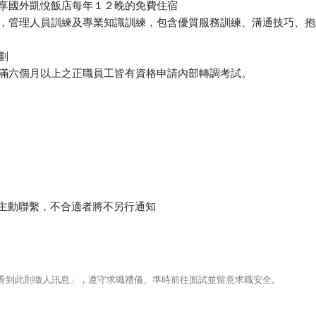
，享國外凱悅飯店每年１２晚的免費住宿
練，管理人員訓練及專業知識訓練，包含優質服務訓練、溝通技巧、
劃
職滿六個月以上之正職員工皆有資格申請內部轉調考試。
內主動聯繫，不合適者將不另行通知
123看到此則徵人訊息」，遵守求職禮儀、準時前往面試並留意求職安全。