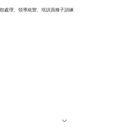
抱怨處理、領導統禦、培訓員種子訓練