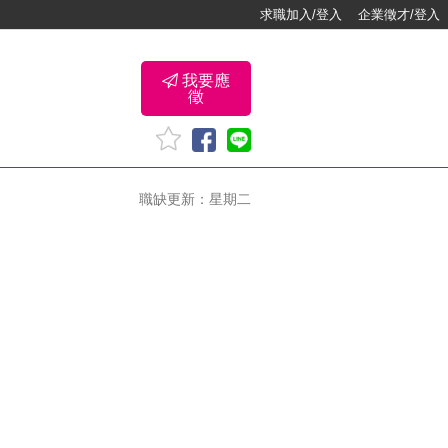
求職加入/登入
企業徵才/登入
我要應
徵
職缺更新：星期二