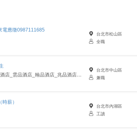
電應徵0987111685
台北市松山區
全職
生
台北市中山區
雲朗觀光股份有限公司_君品酒店_雲品酒店_翰品酒店_兆品酒店_品文旅
兼職
（時薪）
台北市內湖區
工讀