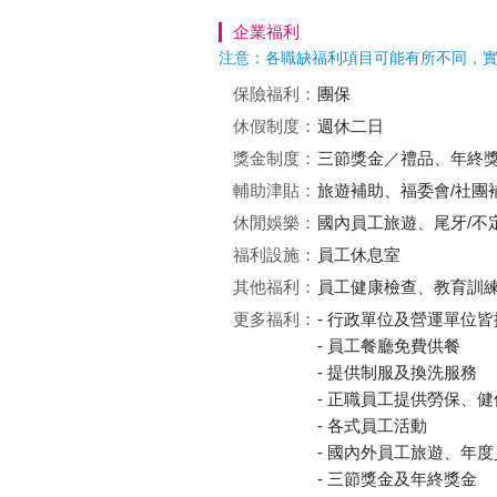
企業福利
注意：各職缺福利項目可能有所不同，
保險福利：
團保
休假制度：
週休二日
獎金制度：
三節獎金／禮品、年終
輔助津貼：
旅遊補助、福委會/社團
休閒娛樂：
國內員工旅遊、尾牙/不
福利設施：
員工休息室
其他福利：
員工健康檢查、教育訓
更多福利：
- 行政單位及營運單位
- 員工餐廳免費供餐
- 提供制服及換洗服務
- 正職員工提供勞保、
- 各式員工活動
- 國內外員工旅遊、年
- 三節獎金及年終獎金