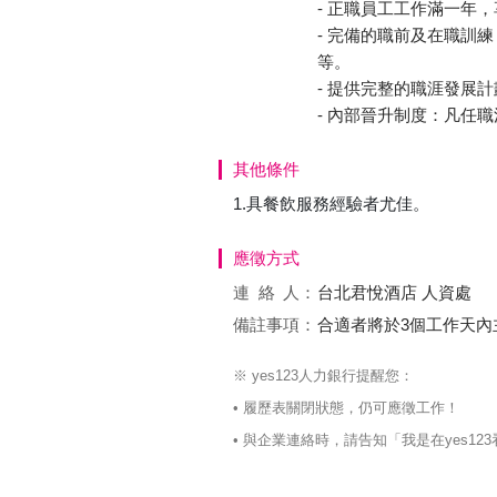
- 正職員工工作滿一年
- 完備的職前及在職訓
等。
- 提供完整的職涯發展計
- 內部晉升制度：凡任
其他條件
1.具餐飲服務經驗者尤佳。
應徵方式
連絡
人：
台北君悅酒店 人資處
備註事項：
合適者將於3個工作天
※ yes123人力銀行提醒您：
• 履歷表關閉狀態，仍可應徵工作！
• 與企業連絡時，請告知「我是在yes