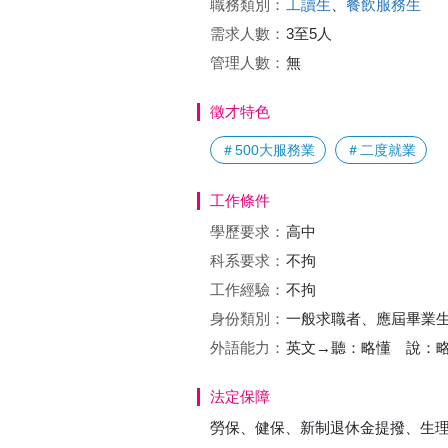
職務類別：
工讀生
、
餐飲服務生
需求人數：
3至5人
管理人數：
無
徵才特色
＃500大服務業
＃二度就業
工作條件
學歷要求：
高中
科系要求：
不拘
工作經驗：
不拘
身份類別：
一般求職者、應屆畢業
外語能力：
英文→聽：略懂 說：
法定保障
勞保、健保、新制退休金提撥、生