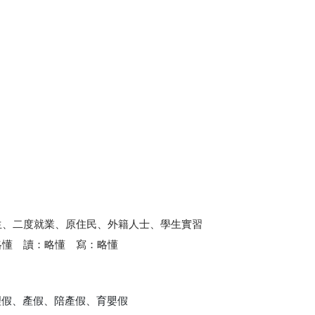
生、二度就業、原住民、外籍人士、學生實習
略懂 讀：略懂 寫：略懂
理假、產假、陪產假、育嬰假