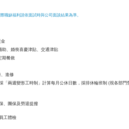
實際職缺福利請依面試時與公司面談結果為準。
獎金
補助、婚喪喜慶津貼、交通津貼
定期餐敘
練、進修
皆採「兩週變形工時制」計算每月公休日數，採排休輪班制 (視各部門
健保、團保及勞退提撥
度員工體檢