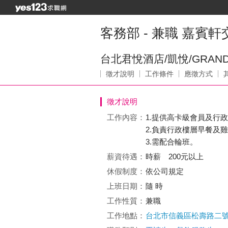
客務部 - 兼職 嘉賓
台北君悅酒店/凱悅/GRAND
徵才說明
工作條件
應徵方式
徵才說明
工作內容：
1.提供高卡級會員及行
2.負責行政樓層早餐及
3.需配合輪班。
薪資待遇：
時薪 200元以上
休假制度：
依公司規定
上班日期：
隨 時
工作性質：
兼職
工作地點：
台北市信義區松壽路二