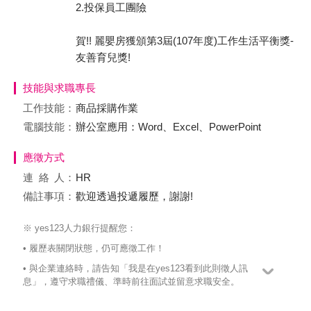
2.投保員工團險
賀!! 麗嬰房獲頒第3屆(107年度)工作生活平衡獎-
友善育兒獎!
技能與求職專長
工作技能：
商品採購作業
電腦技能：
辦公室應用：Word、Excel、PowerPoint
應徵方式
連絡
人：
HR
備註事項：
歡迎透過投遞履歷，謝謝!
※ yes123人力銀行提醒您：
• 履歷表關閉狀態，仍可應徵工作！
• 與企業連絡時，請告知「我是在yes123看到此則徵人訊
息」，遵守求職禮儀、準時前往面試並留意求職安全。