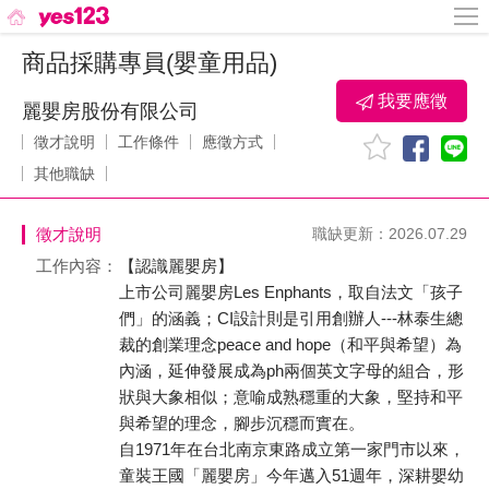
商品採購專員(嬰童用品)
我要應徵
麗嬰房股份有限公司
徵才說明
工作條件
應徵方式
其他職缺
徵才說明
職缺更新：2026.07.29
工作內容：
【認識麗嬰房】
上市公司麗嬰房Les Enphants，取自法文「孩子
們」的涵義；CI設計則是引用創辦人---林泰生總
裁的創業理念peace and hope（和平與希望）為
內涵，延伸發展成為ph兩個英文字母的組合，形
狀與大象相似；意喻成熟穩重的大象，堅持和平
與希望的理念，腳步沉穩而實在。
自1971年在台北南京東路成立第一家門市以來，
童裝王國「麗嬰房」今年邁入51週年，深耕嬰幼