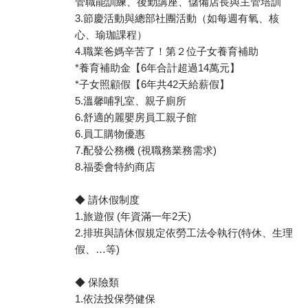
管職能訓練、後勤講座、儲備店長與主管培訓
3.節慶活動與總部社團活動（如每週有氧、核
心、瑜珈課程）
4.職業爸媽辛苦了！第２位子女養育補助
*養育補助金【6年合計超過14萬元】
*子女照顧假【6年共42天給薪假】
5.溫馨哺乳室、親子廁所
6.舒適的麗嬰房員工親子館
6.員工購物優惠
7.配發公務機 (視職務業務需求)
8.福委會特約商店
◆ 請休假制度
1.旅遊假 (年資滿一年2天)
2.排班與請休假規定依勞工法令執行(特休、生理
假、…等)
◆ 保險類
1.依法投保勞健保