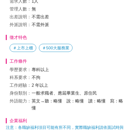
需求人數：
1人
管理人數：
無
出差說明：
不需出差
外派說明：
不需外派
徵才特色
＃上市上櫃
＃500大服務業
工作條件
學歷要求：
專科以上
科系要求：
不拘
工作經驗：
2 年以上
身份類別：
一般求職者、應屆畢業生、原住民
外語能力：
英文→聽：略懂 說：略懂 讀：略懂 寫：略
懂
企業福利
注意：各職缺福利項目可能有所不同，實際職缺福利請依面試時與