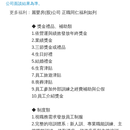
公司面談結果為準。
更多福利：
麗嬰房(股)公司 正職同仁福利如列
◆ 獎金禮品、補助類
1.依營運與績效發放年終獎金
2.業績獎金
3.三節獎金或禮品
4.生日好禮
5.結婚禮金
6.生育津貼
7.員工旅遊津貼
8.喪葬津貼
9.員工參加外部訓練之經費補助與公假
10.員工介紹獎金
◆ 制度類
1.視職務需求發放員工制服
2.完整的培訓體系：新人訓、專業職能訓練、主