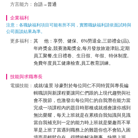
方言能力：
台語→普通
企業福利
注意：各職缺福利項目可能有所不同，實際職缺福利請依面試時與
公司面談結果為準。
更多福利：
其 他：享勞、健保、6%勞退金,三節禮金(品),
年終獎金,競賽激勵獎金,每月發放旅遊津貼,定期
員工聚餐,生日禮卷、生日假、年假、特休制度,
免費年度員工健康檢查,員工教育訓練。
技能與求職專長
電腦技能：
成就/遠景 珍豪對於每位同仁不同特質與專長編
輯職訓與新課程要讓同仁們跟的上現代趨勢與社
會不脫節，也激發出每位同仁的自我潛在能力當
完成一項課程內的題目時那種成就感會讓你感到
無比榮耀，每天上班就是在累積自我知識與見識
當自我補充到一定的能力時上班就是樂趣而不單
單是上班了當遇到職務上的難題你也不會陷入困
境而是輕鬆自在、得體的解決難事，快樂上班、