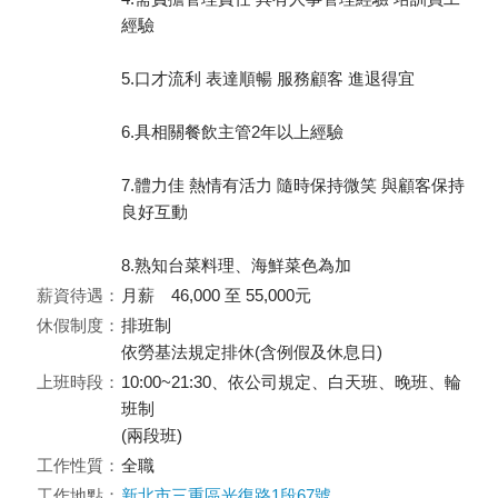
經驗
5.口才流利 表達順暢 服務顧客 進退得宜
6.具相關餐飲主管2年以上經驗
7.體力佳 熱情有活力 隨時保持微笑 與顧客保持
良好互動
8.熟知台菜料理、海鮮菜色為加
薪資待遇：
月薪 46,000 至 55,000元
休假制度：
排班制
依勞基法規定排休(含例假及休息日)
上班時段：
10:00~21:30、依公司規定、白天班、晚班、輪
班制
(兩段班)
工作性質：
全職
工作地點：
新北市三重區光復路1段67號