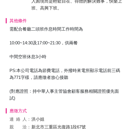
入困境而是輕鬆自在、得體的解決難事，快樂上
班、高興下班。
其他條件
需配合餐廳二頭班作息時間工作時間為
10:00~14:30及17:00~21:30，供兩餐
中間空班休息3小時
PS:本公司電話為節費電話，外撥時來電所顯示電話前三碼
為771字樣，請應徵者放心接聽
(對應證照：持中華人事主管協會顧客服務相關證照優先面
試)
應徵方式
連絡
人：
洪小姐
親 洽：
新北市三重區光復路1段67號