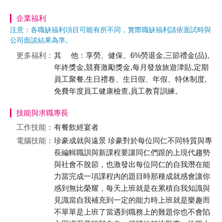
企業福利
注意：各職缺福利項目可能有所不同，實際職缺福利請依面試時與
公司面談結果為準。
更多福利：
其 他：享勞、健保、6%勞退金,三節禮金(品),
年終獎金,競賽激勵獎金,每月發放旅遊津貼,定期
員工聚餐,生日禮卷、生日假、年假、特休制度,
免費年度員工健康檢查,員工教育訓練。
技能與求職專長
工作技能：
有餐飲經宴者
電腦技能：
珍豪成就與遠景 珍豪對於每位同仁不同特質與專
長編輯職訓與新課程要讓同仁們跟的上現代趨勢
與社會不脫節，也激發出每位同仁的自我潛在能
力當完成一項課程內的題目時那種成就感會讓你
感到無比榮耀，每天上班就是在累積自我知識與
見識當自我補充到一定的能力時上班就是樂趣而
不單單是上班了當遇到職務上的難題你也不會陷