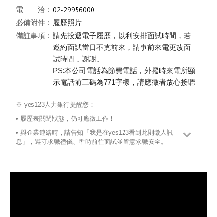
電 洽：
必備附件：
履歷照片
備註事項：
請先投遞電子履歷，以利安排面試時間，若
邀約面試當日不克前來，請事前來電更改面
試時間，謝謝。
PS:本公司電話為節費電話，外撥時來電所顯
示電話前三碼為771字樣，請應徵者放心接聽
※ yes123人力銀行提醒您：
• 履歷表關閉狀態，仍可應徵工作！
• 與企業連絡時，請告知「我是在yes123看到此則徵人訊
息」，遵守求職禮儀、準時前往面試並留意求職安全。