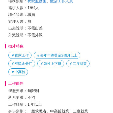
職務類別：
餐飲服務生
、
飯店工作人員
需求人數：
1至4人
職位等級：
職員
管理人數：
無
出差說明：
不需出差
外派說明：
不需外派
徵才特色
＃獨家工作
＃去年年終獎金2個月以上
＃有獎金分紅
＃彈性上下班
＃二度就業
＃中高齡
工作條件
學歷要求：
無限制
科系要求：
不拘
工作經驗：
1 年以上
身份類別：
一般求職者、中高齡就業、二度就業