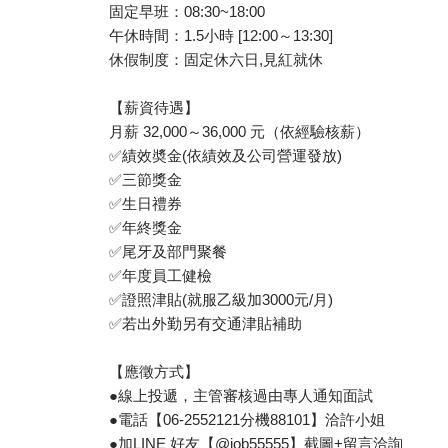
固定早班：08:30~18:00
午休時間：1.5小時 [12:00～13:30]
休假制度：固定休六日,見紅就休
【薪資待遇】
月薪 32,000～36,000 元（依經驗核薪）
✅績效奬金(依績效及公司營運發放)
✅三節獎金
✅生日禮券
✅年終獎金
✅尾牙及部門聚餐
✅年度員工健檢
✅證照津貼(就服乙級加3000元/月)
✅若出外勤另有交通津貼補助
【應徵方式】
●線上投遞，主管審核過由專人通知面試
●電話【06-2552121分機88101】洽許小姐
●加LINE 好友【@job55555】截圖+留言洽詢