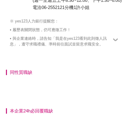
(週一至週五上午8:30~12:00、下午1:30~6:00)
電洽06-2552121分機1許小姐
※ yes123人力銀行提醒您：
• 履歷表關閉狀態，仍可應徵工作！
• 與企業連絡時，請告知「我是在yes123看到此則徵人訊
息」，遵守求職禮儀、準時前往面試並留意求職安全。
同性質職缺
本企業24h必回覆職缺