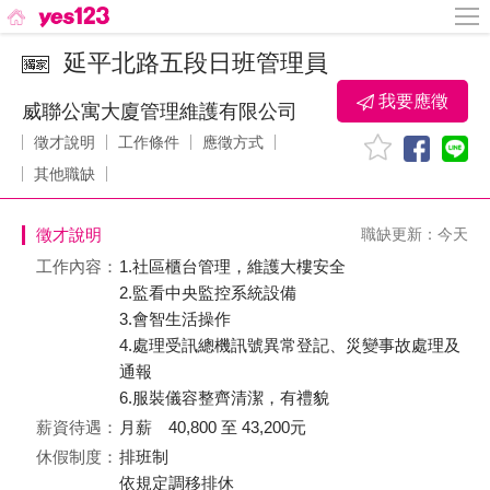
延平北路五段日班管理員
我要應徵
威聯公寓大廈管理維護有限公司
徵才說明
工作條件
應徵方式
其他職缺
徵才說明
職缺更新：今天
工作內容：
1.社區櫃台管理，維護大樓安全
2.監看中央監控系統設備
3.會智生活操作
4.處理受訊總機訊號異常登記、災變事故處理及
通報
6.服裝儀容整齊清潔，有禮貌
薪資待遇：
月薪 40,800 至 43,200元
休假制度：
排班制
依規定調移排休