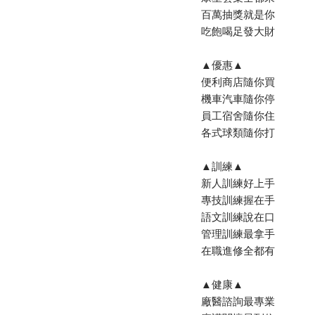
百萬抽獎就是你
吃飽喝足發大財
▲優惠▲
便利商店隨你買
機車汽車隨你停
員工宿舍隨你住
各式球類隨你打
▲訓練▲
新人訓練好上手
專技訓練握在手
語文訓練說在口
管理訓練最拿手
在職進修全都有
▲健康▲
廠醫諮詢最專業