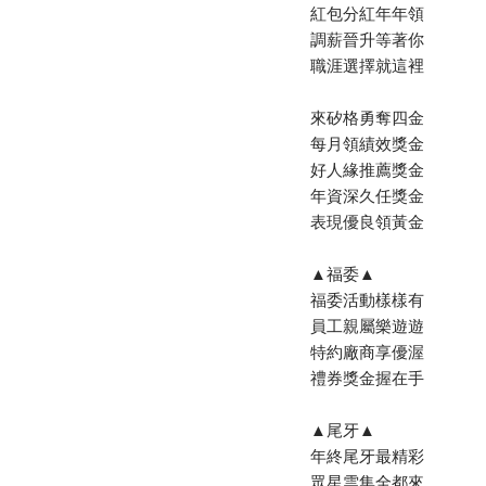
紅包分紅年年領
調薪晉升等著你
職涯選擇就這裡
來矽格勇奪四金
每月領績效獎金
好人緣推薦獎金
年資深久任獎金
表現優良領黃金
▲福委▲
福委活動樣樣有
員工親屬樂遊遊
特約廠商享優渥
禮券獎金握在手
▲尾牙▲
年終尾牙最精彩
眾星雲集全都來