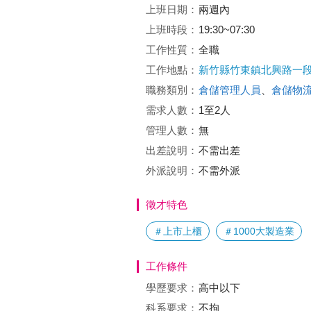
上班日期：
兩週內
上班時段：
19:30~07:30
工作性質：
全職
工作地點：
新竹縣竹東鎮北興路一段
職務類別：
倉儲管理人員
、
倉儲物
需求人數：
1至2人
管理人數：
無
出差說明：
不需出差
外派說明：
不需外派
徵才特色
＃上市上櫃
＃1000大製造業
工作條件
學歷要求：
高中以下
科系要求：
不拘