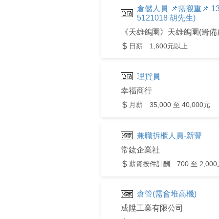
倉儲人員 📌需搬重📌 13
5121018 胡先生)
《天雄鴿園》天雄鴿園(籌備
日薪 1,600元以上
理貨員
幸福商行
月薪 35,000 至 40,000元
兼職拆櫃人員-新豐
常鈜企業社
薪資按件計酬 700 至 2,000
倉管(需會堆高機)
成陞工業有限公司