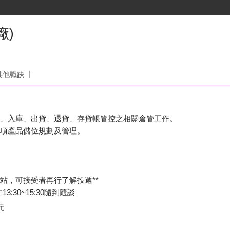
廠)
其他職缺
貨、入庫、出貨、退貨、存貨帳管控之相關倉管工作。
各項產品儲位規劃及管理。
久站，可接受者再行了解投遞**
3:30~15:30隨到隨談
元