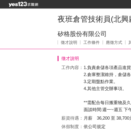
夜班倉管技術員(北興
矽格股份有限公司
徵才說明
工作條件
應徵方式
徵才說明
工作內容：
1.負責倉儲各項產品進
2.倉庫整潔維持，倉儲
3.定期盤點作業。
4.其他主管交辦事項。
**需配合每日搬重物及
面談時間:週一~週五 下午1
薪資待遇：
月薪 36,200 至 38,700
休假制度：
依公司規定