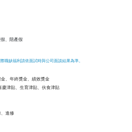
理假、陪產假
實際職缺福利請依面試時與公司面談結果為準。
禮金、年終獎金、績效獎金
喜慶津貼、生育津貼、伙食津貼
練、進修