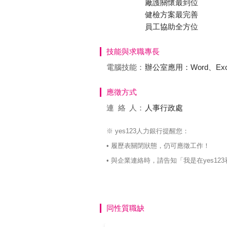
廠護關懷最到位
健檢方案最完善
員工協助全方位
技能與求職專長
電腦技能：
辦公室應用：Word、Excel、
應徵方式
連絡
人：
人事行政處
※ yes123人力銀行提醒您：
• 履歷表關閉狀態，仍可應徵工作！
• 與企業連絡時，請告知「我是在yes
同性質職缺