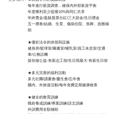
每年進行薪資調查，確保內外部薪資平衡
年度獲利至少提撥10%與同仁共享
年終獎金/盈餘股票分紅/三大節金/生日禮金
五一禮卷/結婚、生育、傷病住院、喪葬、急難補
助
★優於法令的休假與設施
健身房/籃球室/圖書室/哺乳室/員工休息室/交通
車/公務話機
挺你做公益-有薪志工假/生日我最大-有薪生日假
★多元完善的福利活動
多元社團/讀書會/慶生會/忘年會
國內、外旅遊活動/每年免費定期健康檢查
★健全的教育訓練
職前養成訓練/專業訓練/語文訓練
外訓費用全額補助