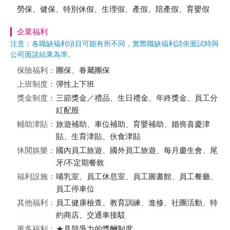
勞保、健保、特別休假、生理假、產假、陪產假、育嬰假
企業福利
注意：各職缺福利項目可能有所不同，實際職缺福利請依面試時與
公司面談結果為準。
保險福利：
團保、眷屬團保
上班制度：
彈性上下班
獎金制度：
三節獎金／禮品、生日禮金、年終獎金、員工分
紅配股
輔助津貼：
旅遊補助、車位補助、育嬰補助、婚喪喜慶津
貼、生育津貼、伙食津貼
休閒娛樂：
國內員工旅遊、國外員工旅遊、每月慶生會、尾
牙/不定期餐敘
福利設施：
哺乳室、員工休息室、員工圖書館、員工餐廳、
員工停車位
其他福利：
員工健康檢查、教育訓練、進修、社團活動、特
約商店、交通車接駁
更多福利：
★具競爭力的獎酬制度