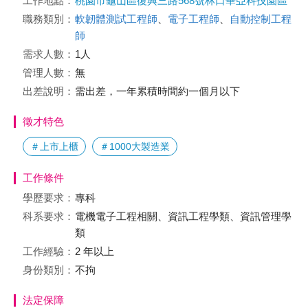
工作地點：
桃園市龜山區復興三路568號林口華亞科技園區
職務類別：
軟韌體測試工程師
、
電子工程師
、
自動控制工程
師
需求人數：
1人
管理人數：
無
出差說明：
需出差，一年累積時間約一個月以下
徵才特色
＃上市上櫃
＃1000大製造業
工作條件
學歷要求：
專科
科系要求：
電機電子工程相關、資訊工程學類、資訊管理學
類
工作經驗：
2 年以上
身份類別：
不拘
法定保障